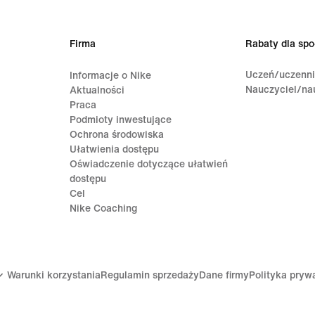
Firma
Rabaty dla spo
Uczeń/uczenn
Informacje o Nike
Nauczyciel/na
Aktualności
Praca
Podmioty inwestujące
Ochrona środowiska
Ułatwienia dostępu
Oświadczenie dotyczące ułatwień
dostępu
Cel
Nike Coaching
Warunki korzystania
Regulamin sprzedaży
Dane firmy
Polityka pryw