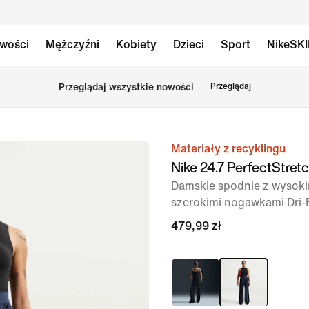
wości
Mężczyźni
Kobiety
Dzieci
Sport
NikeSK
Przeglądaj wszystkie nowości
Przeglądaj
Materiały z recyklingu
obraz
Nike 24.7 PerfectStret
1 z 6
Damskie spodnie z wysoki
szerokimi nogawkami Dri-
479,99 zł