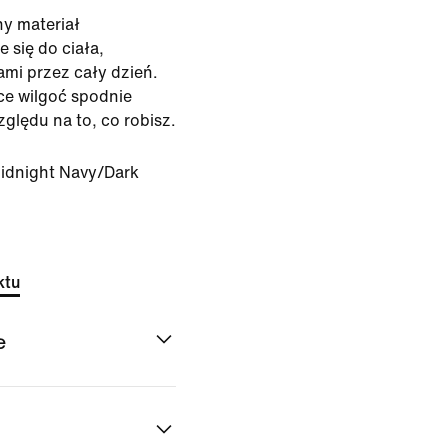
ny materiał
 się do ciała,
mi przez cały dzień.
ce wilgoć spodnie
lędu na to, co robisz.
idnight Navy/Dark
ktu
e