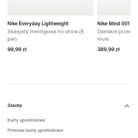
Nike Everyday Lightweight
Nike Mind 001
Skarpety treningowe no-show (6
Damskie przedme
par)
mule
99,99 zł
99,99 zł
389,99 zł
389,99 zł
Zasoby
Karty upominkowe
Firmowe karty upominkowe