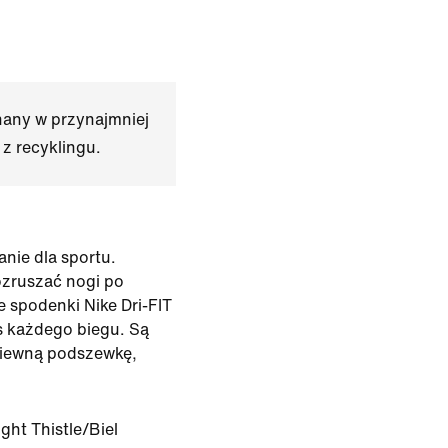
nany w przynajmniej
z recyklingu.
anie dla sportu.
ozruszać nogi po
e spodenki Nike Dri-FIT
 każdego biegu. Są
ewiewną podszewkę,
ight Thistle/Biel