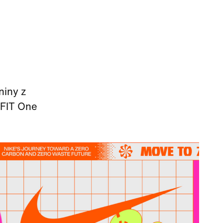
niny z
-FIT One