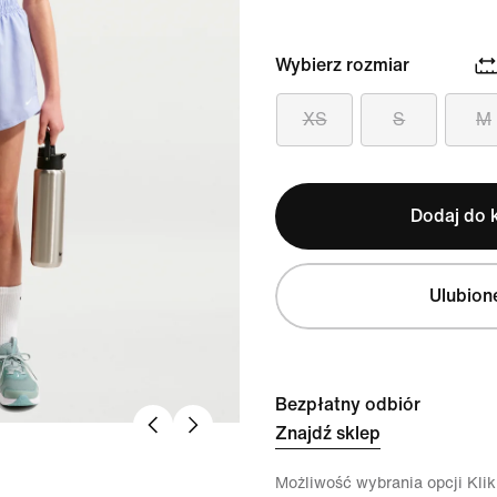
Wybierz rozmiar
XS
S
M
Dodaj do 
Ulubion
Bezpłatny odbiór
Znajdź sklep
Możliwość wybrania opcji Klikn