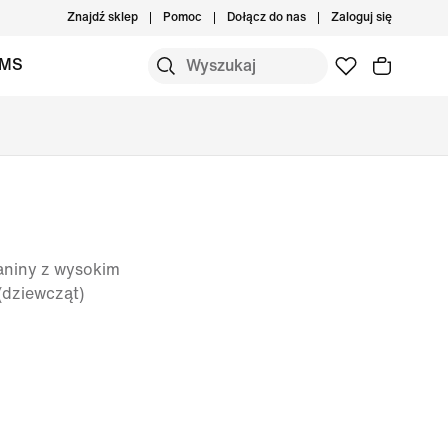
Znajdź sklep
Pomoc
Dołącz do nas
Zaloguj się
IMS
aniny z wysokim
(dziewcząt)