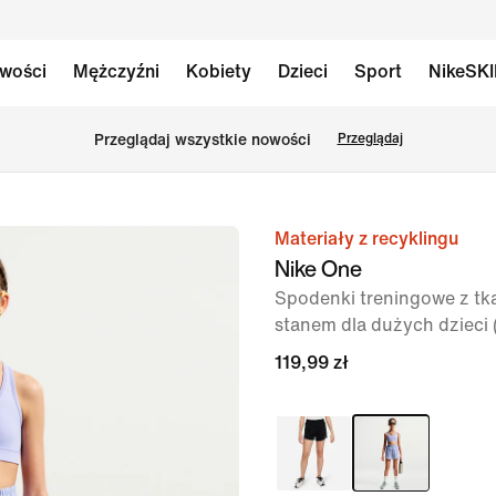
wości
Mężczyźni
Kobiety
Dzieci
Sport
NikeSK
Przeglądaj wszystkie nowości
Przeglądaj
Materiały z recyklingu
obraz
Nike One
1 z 5
Spodenki treningowe z tk
stanem dla dużych dzieci 
119,99 zł