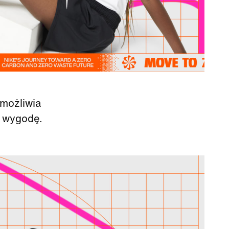
umożliwia
i wygodę.