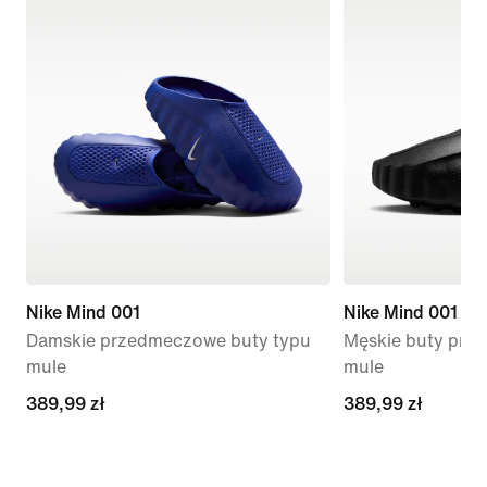
Nike Mind 001
Nike Mind 001
Damskie przedmeczowe buty typu
Męskie buty prz
mule
mule
389,99 zł
389,99 zł
389,99 zł
389,99 zł