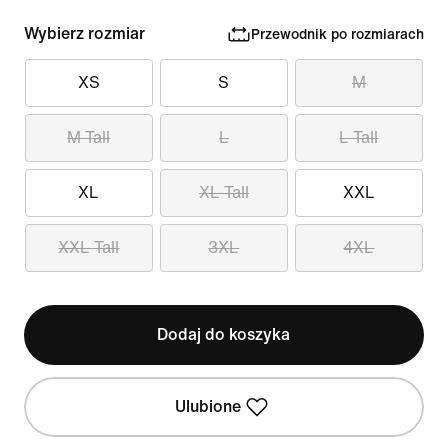
Wybierz rozmiar
Przewodnik po rozmiarach
XS
S
M
M Tall
L
L Tall
XL
XL Tall
XXL
XXL Tall
3XL
4XL
Dodaj do koszyka
Ulubione