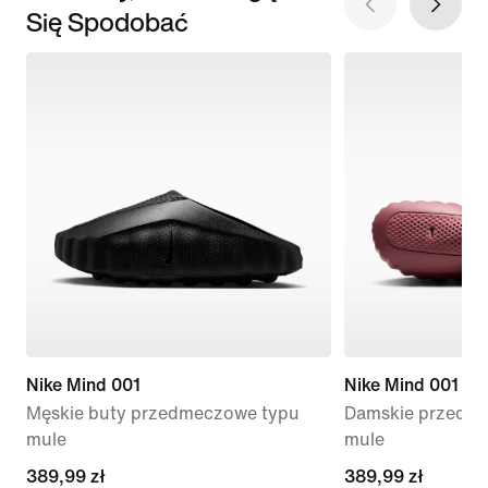
Się Spodobać
Nike Mind 001
Nike Mind 001
Męskie buty przedmeczowe typu
Damskie przedme
mule
mule
389,99 zł
389,99 zł
389,99 zł
389,99 zł