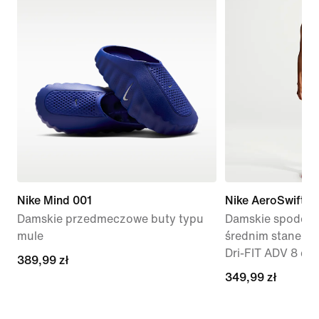
Nike Mind 001
Nike AeroSwift
Damskie przedmeczowe buty typu
Damskie spodenki
mule
średnim stanem i
Dri-FIT ADV 8 cm
389,99 zł
389,99 zł
349,99 zł
349,99 zł