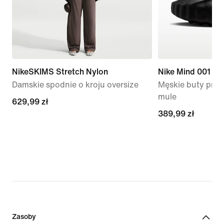
NikeSKIMS Stretch Nylon
Nike Mind 001
Damskie spodnie o kroju oversize
Męskie buty prz
mule
629,99 zł
629,99 zł
389,99 zł
389,99 zł
Zasoby