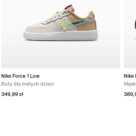
Nike Force 1 Low
Nike
Buty dla małych dzieci
Męsk
349,99 zł
349,99 zł
389,
389,