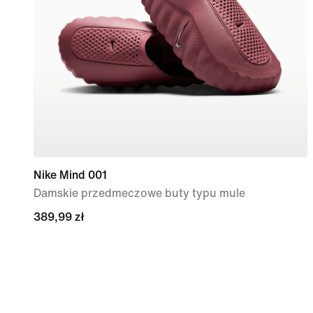
Nike Mind 001
Damskie przedmeczowe buty typu mule
389,99 zł
389,99 zł