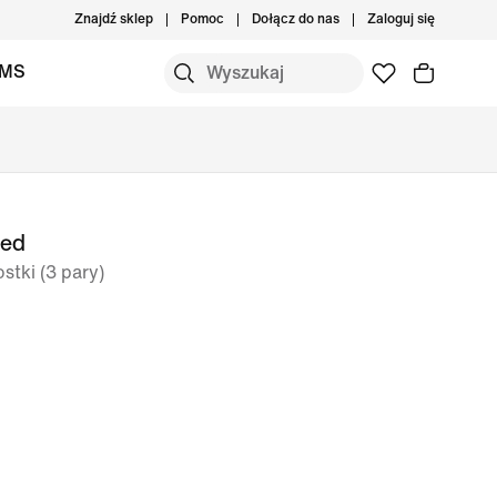
Znajdź sklep
Pomoc
Dołącz do nas
Zaloguj się
IMS
ned
stki (3 pary)