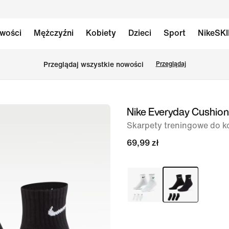
wości
Mężczyźni
Kobiety
Dzieci
Sport
NikeSK
Przeglądaj wszystkie nowości
Przeglądaj
Nike Everyday Cushio
obraz
1 z 4
Skarpety treningowe do ko
69,99 zł