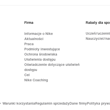
Firma
Rabaty dla spo
Uczeń/uczenn
Informacje o Nike
Nauczyciel/na
Aktualności
Praca
Podmioty inwestujące
Ochrona środowiska
Ułatwienia dostępu
Oświadczenie dotyczące ułatwień
dostępu
Cel
Nike Coaching
Warunki korzystania
Regulamin sprzedaży
Dane firmy
Polityka pryw