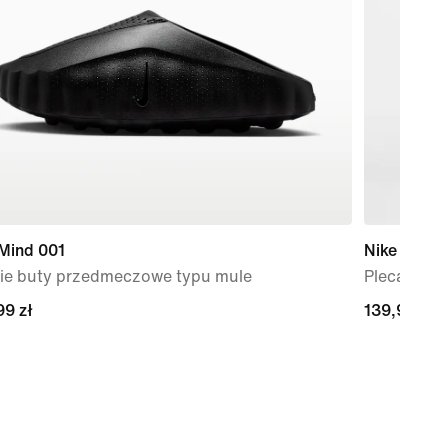
 Mind 001
Nike
ie buty przedmeczowe typu mule
Plecak dzie
99 zł
99 zł
139,99 zł
139,99 zł