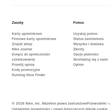
Zasoby
Pomoc
Karty upominkowe
Uzyskaj pomoc
Firmowe karty upominkowe
Status zamówienia
Znajdź sklep
Wysyłka i dostawa
Nike Journal
Zwroty
Dołącz do społeczności
Opcje płatności
członkowskiej
Skontaktuj się z nami
Prześlij opinię
Opinie
Kody promocyjne
Running Shoe Finder
©
2026
Nike, Inc. Wszelkie prawa zastrzeżone
Przewodniki
Ustawienia prywatności i zasad dotyczących plików cookie