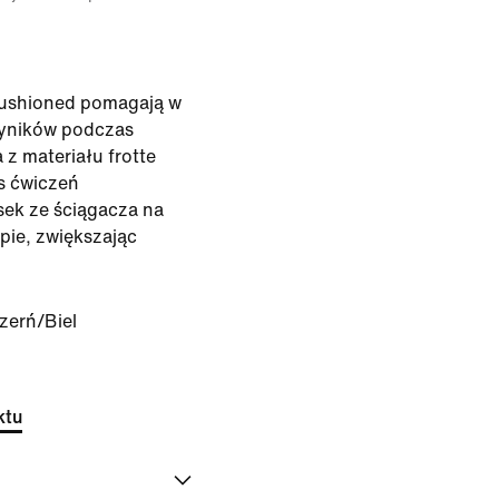
Cushioned pomagają w
yników podczas
z materiału frotte
s ćwiczeń
sek ze ściągacza na
pie, zwiększając
zerń/Biel
ktu