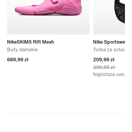
NikeSKIMS Rift Mesh
Nike Sportswear
Buty damskie
Torba ze sztuczne
689,99 zł
689,99 zł
current
209,99 zł
299,99 zł
price
Najniższa cena
209,99 zł,
original
price
299,99 zł