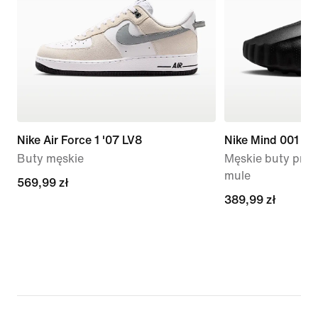
Nike Air Force 1 '07 LV8
Nike Mind 001
Buty męskie
Męskie buty prz
mule
569,99 zł
569,99 zł
389,99 zł
389,99 zł