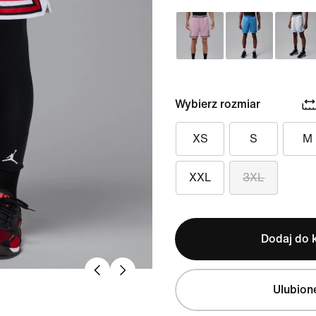
Wybierz rozmiar
XS
S
M
XXL
3XL
Dodaj do 
Ulubion