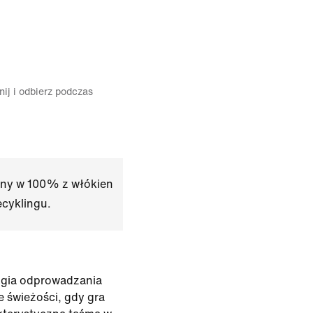
ij i odbierz podczas
any w 100% z włókien
ecyklingu.
logia odprowadzania
e świeżości, gdy gra