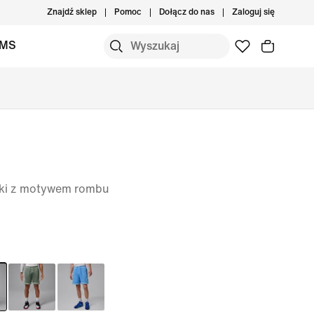
Znajdź sklep
Pomoc
Dołącz do nas
Zaloguj się
IMS
zki z motywem rombu