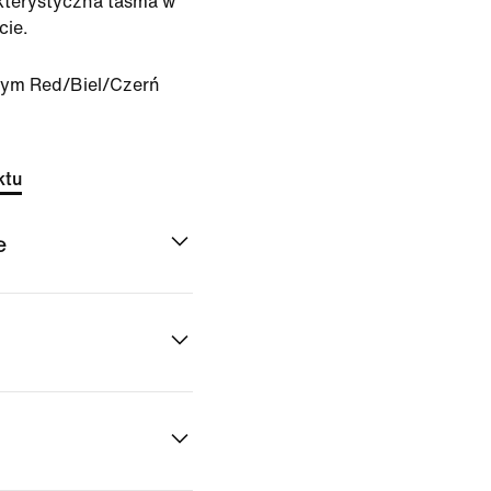
kterystyczna taśma w
cie.
ym Red/Biel/Czerń
ktu
e