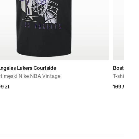
ngeles Lakers Courtside
Boston Cel
rt męski Nike NBA Vintage
T-shirt mę
9 zł
9 zł
169,99 zł
169,99 zł