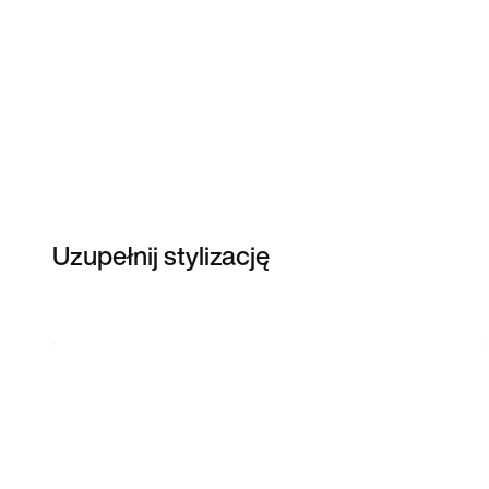
Uzupełnij stylizację
Item 3 of 6