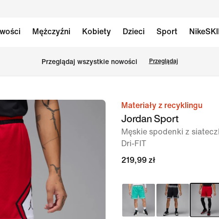
wości
Mężczyźni
Kobiety
Dzieci
Sport
NikeSK
Przeglądaj wszystkie nowości
Przeglądaj
Materiały z recyklingu
obraz
Jordan Sport
1 z 7
Męskie spodenki z siatec
Dri-FIT
219,99 zł