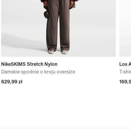
NikeSKIMS Stretch Nylon
Los A
Damskie spodnie o kroju oversize
T-shi
629,99 zł
629,99 zł
169,9
169,9