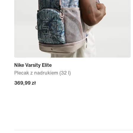
Nike Varsity Elite
Plecak z nadrukiem (32 l)
369,99 zł
369,99 zł