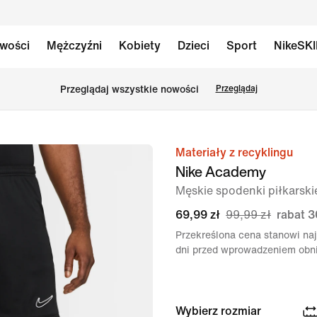
wości
Mężczyźni
Kobiety
Dzieci
Sport
NikeSK
Przeglądaj wszystkie nowości
Przeglądaj
Materiały z recyklingu
obraz
Nike Academy
1 z 6
Męskie spodenki piłkarskie
69,99 zł
99,99 zł
rabat 3
Przekreślona cena stanowi naj
dni przed wprowadzeniem obni
Wybierz rozmiar