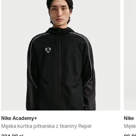
Nike Academy+
Nike
Męska kurtka piłkarska z tkaniny Repel
Męsk