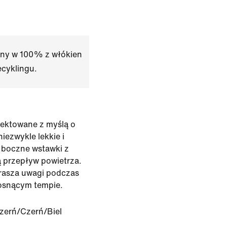
any w 100% z włókien
ecyklingu.
ektowane z myślą o
niezwykle lekkie i
 boczne wstawki z
ą przepływ powietrza.
rasza uwagi podczas
osnącym tempie.
zerń/Czerń/Biel