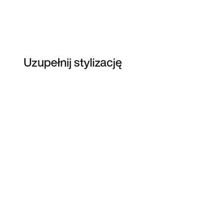
Uzupełnij stylizację
Item 3 of 112
Przeglądaj modele