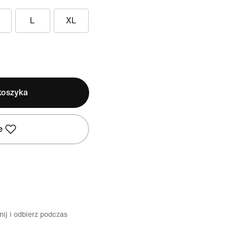
L
XL
koszyka
e
ij i odbierz podczas