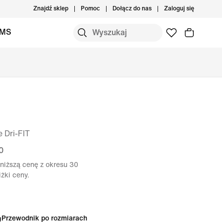
Znajdź sklep
Pomoc
Dołącz do nas
Zaloguj się
IMS
 Dri-FIT
0
niższą cenę z okresu 30
żki ceny.
Przewodnik po rozmiarach