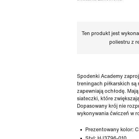
Ten produkt jest wykon
poliestru z r
Spodenki Academy zaproj
treningach piłkarskich są 
zapewniają ochłodę. Mają
siateczki, które zwiększaj
Dopasowany krój nie rozp
wykonywania ćwiczeń w r
Prezentowany kolor:
C
Styl:
HJ3796-010