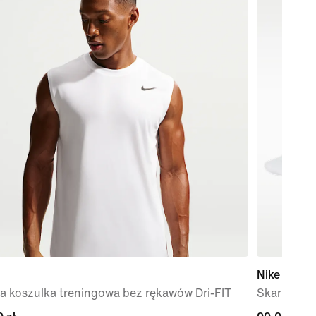
Nike Every
a koszulka treningowa bez rękawów Dri-FIT
Skarpety t