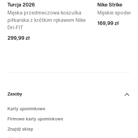
Turcja 2026
Nike Strike
Męska przedmeczowa koszulka
Męskie spodenki p
piłkarska z krótkim rękawem Nike
169,99 zł
169,99 zł
Dri-FIT
299,99 zł
299,99 zł
Zasoby
Karty upominkowe
Firmowe karty upominkowe
Znajdź sklep