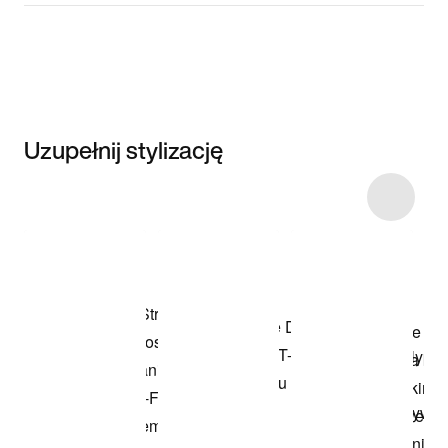
Uzupełnij stylizację
Item 3 of 18
Przeglądaj
modele