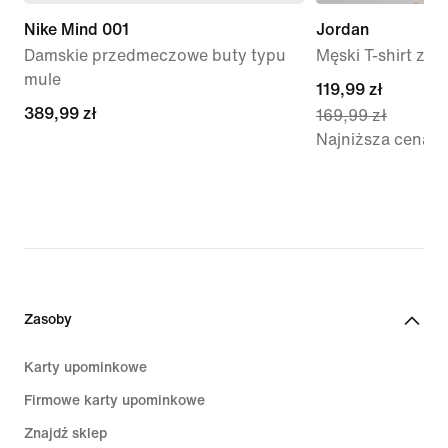
Nike Mind 001
Jordan
Damskie przedmeczowe buty typu
Męski T-shirt z n
mule
current
119,99 zł
389,99 zł
389,99 zł
169,99 zł
price
Najniższa cena
119,99 zł,
original
price
169,99 zł
Zasoby
Karty upominkowe
Firmowe karty upominkowe
Znajdź sklep