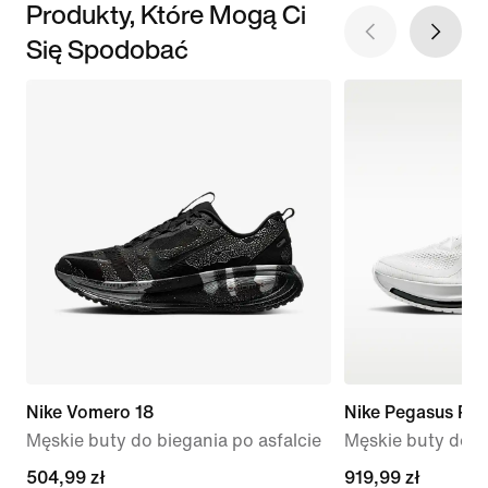
Produkty, Które Mogą Ci
Się Spodobać
Nike Vomero 18
Nike Pegasus Pr
Męskie buty do biegania po asfalcie
Męskie buty do bi
current
504,99 zł
919,99 zł
919,99 zł