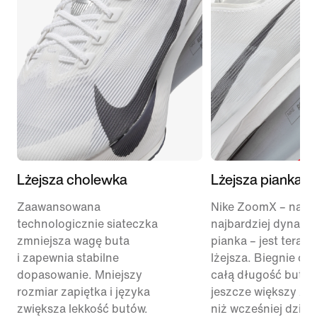
Lżejsza cholewka
Lżejsza pianka
Zaawansowana
Nike ZoomX – nasz
technologicznie siateczka
najbardziej dynami
zmniejsza wagę buta
pianka – jest teraz 
i zapewnia stabilne
lżejsza. Biegnie on
dopasowanie. Mniejszy
całą długość buta, 
rozmiar zapiętka i języka
jeszcze większy zwr
zwiększa lekkość butów.
niż wcześniej dzięki