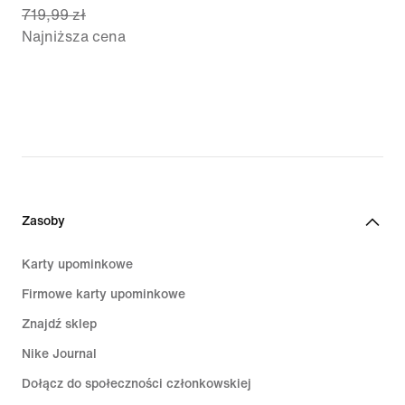
719,99 zł
price
Najniższa cena
504,99 zł,
original
price
719,99 zł
Zasoby
Karty upominkowe
Firmowe karty upominkowe
Znajdź sklep
Nike Journal
Dołącz do społeczności członkowskiej