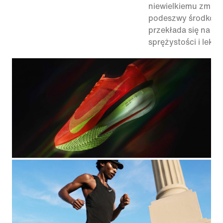
niewielkiemu zmnie
podeszwy środkowe
przekłada się na uc
sprężystości i lekko