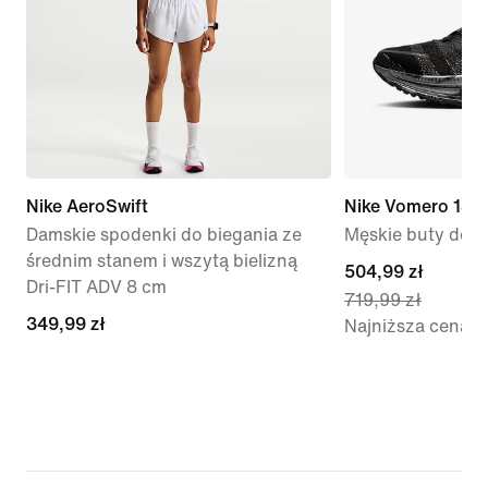
Nike AeroSwift
Nike Vomero 18
Damskie spodenki do biegania ze
Męskie buty do bi
średnim stanem i wszytą bielizną
current
504,99 zł
Dri-FIT ADV 8 cm
719,99 zł
price
349,99 zł
349,99 zł
Najniższa cena
504,99 zł,
original
price
719,99 zł