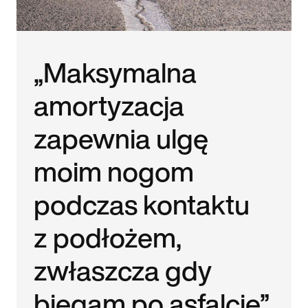
„Maksymalna
amortyzacja
zapewnia ulgę
moim nogom
podczas kontaktu
z podłożem,
zwłaszcza gdy
biegam po asfalcie”.