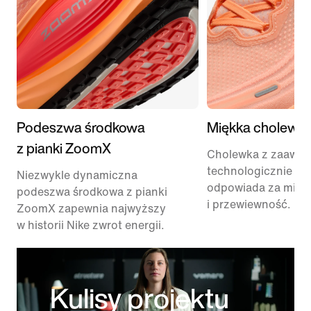
Podeszwa środkowa
Miękka cholewk
z pianki ZoomX
Cholewka z zaawa
technologicznie sia
Niezwykle dynamiczna
odpowiada za mięk
podeszwa środkowa z pianki
i przewiewność.
ZoomX zapewnia najwyższy
w historii Nike zwrot energii.
Kulisy projektu