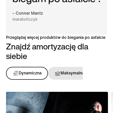
– Conner Mantz
maratończyk
Przeglądaj więcej produktów do biegania po asfalcie
Znajdź amortyzację dla
siebie
Dynamiczna
Maksymalna
Stabi