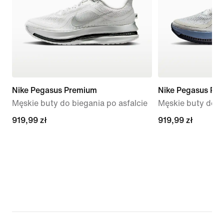
Nike Pegasus Premium
Nike Pegasus Pr
Męskie buty do biegania po asfalcie
Męskie buty do bi
919,99 zł
919,99 zł
919,99 zł
919,99 zł