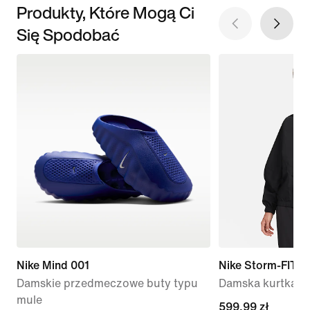
Produkty, Które Mogą Ci
Się Spodobać
Nike Mind 001
Nike Storm-FIT S
Damskie przedmeczowe buty typu
Damska kurtka do
mule
599,99 zł
599,99 zł