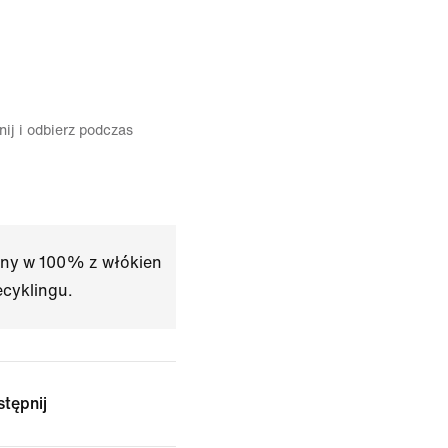
ij i odbierz podczas
any w 100% z włókien
ecyklingu.
tępnij