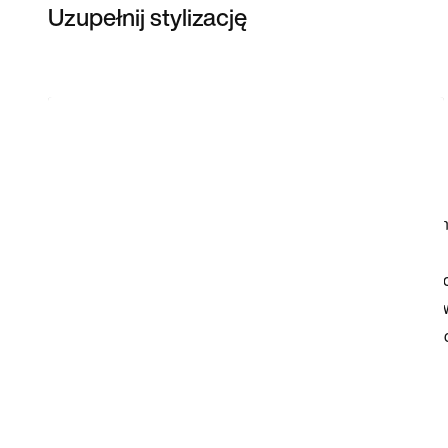
Uzupełnij stylizację
Item 3 of 3