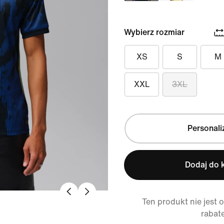
Wybierz rozmiar
XS
S
M
XXL
3XL
Personali
Dodaj do 
Ten produkt nie jest 
rabat