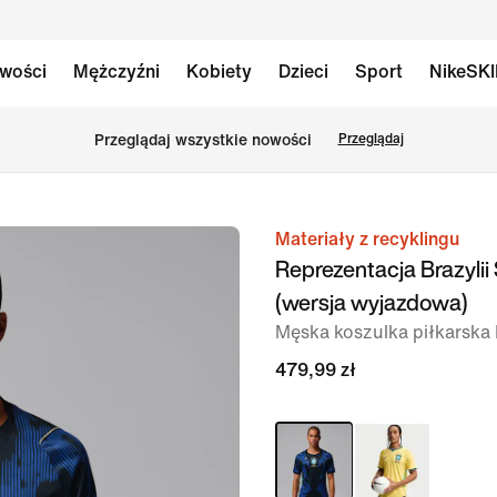
wości
Mężczyźni
Kobiety
Dzieci
Sport
NikeSK
Przeglądaj wszystkie nowości
Przeglądaj
Materiały z recyklingu
obraz
Reprezentacja Brazyli
1 z 6
(wersja wyjazdowa)
Męska koszulka piłkarska 
479,99 zł