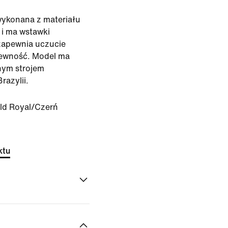
wykonana z materiału
i ma wstawki
 zapewnia uczucie
wiewność. Model ma
lnym strojem
azylii.
ld Royal/Czerń
ktu