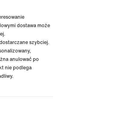
eresowanie
rdowymi dostawa może
ej.
dostarczane szybciej.
rsonalizowany,
ożna anulować po
kt nie podlega
dliwy.