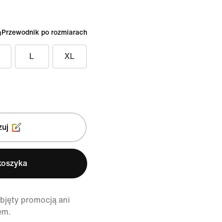
Przewodnik po rozmiarach
L
XL
zuj
koszyka
objęty promocją ani
em.