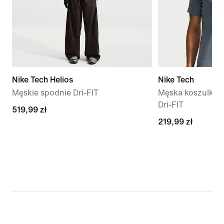
Nike Tech Helios
Nike Tech
Męskie spodnie Dri-FIT
Męska koszulka 
Dri-FIT
519,99 zł
519,99 zł
219,99 zł
219,99 zł