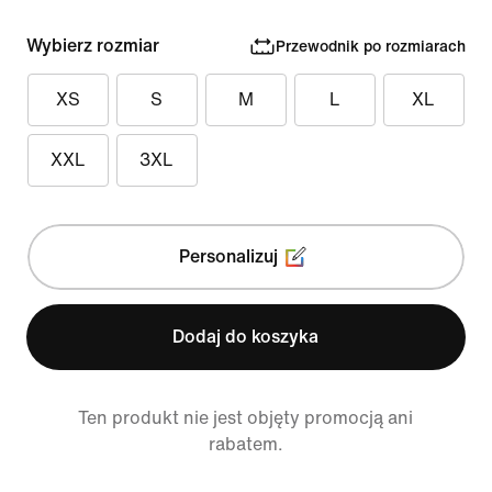
Wybierz rozmiar
Przewodnik po rozmiarach
XS
S
M
L
XL
XXL
3XL
Personalizuj
Dodaj do koszyka
Ten produkt nie jest objęty promocją ani
rabatem.