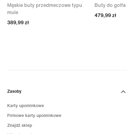
Męskie buty przedmeczowe typu
Buty do golfa
mule
479,99 zł
479,99 zł
389,99 zł
389,99 zł
Zasoby
Karty upominkowe
Firmowe karty upominkowe
Znajdź sklep