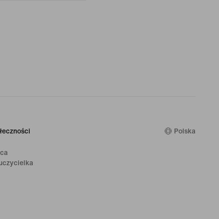
łeczności
Polska
ica
uczycielka