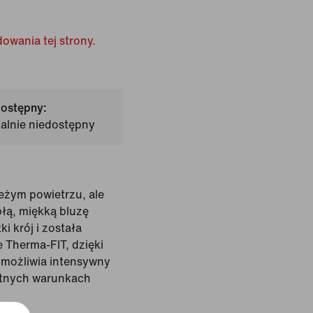
owania tej strony.
dostępny:
ualnie niedostępny
eżym powietrzu, ale
płą, miękką bluzę
i krój i została
 Therma-FIT, dzięki
umożliwia intensywny
stnych warunkach