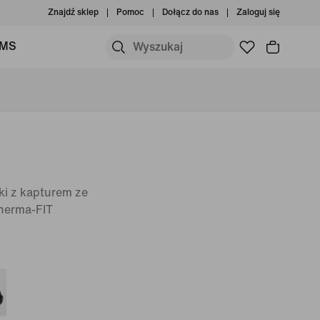
Znajdź sklep
Pomoc
Dołącz do nas
Zaloguj się
IMS
i z kapturem ze
herma-FIT