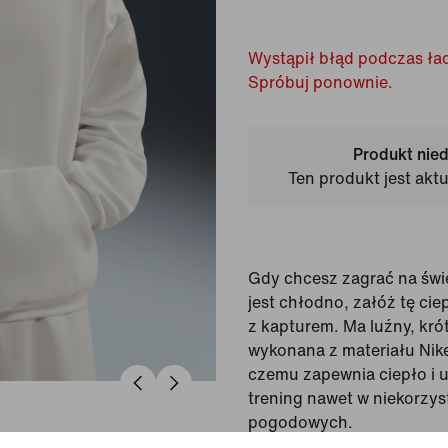
Wystąpił błąd podczas ład
Spróbuj ponownie.
Produkt nie
Ten produkt jest akt
Gdy chcesz zagrać na świ
jest chłodno, załóż tę cie
z kapturem. Ma luźny, krótk
wykonana z materiału Nike
czemu zapewnia ciepło i 
trening nawet w niekorzy
pogodowych.