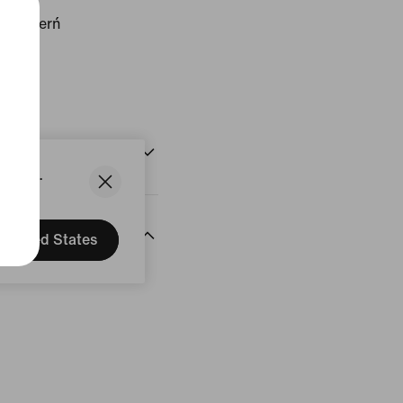
ail/Czerń
ktu
e
States.
United States