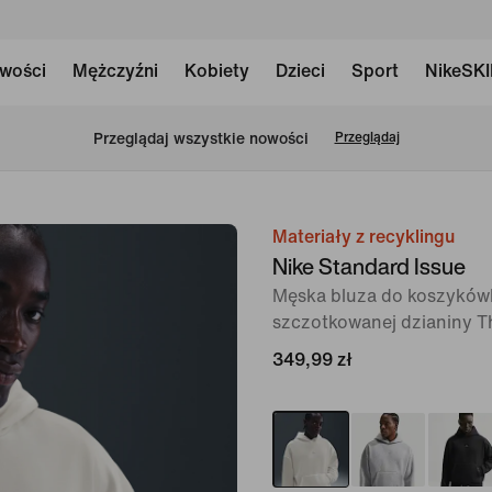
wości
Mężczyźni
Kobiety
Dzieci
Sport
NikeSK
Przeglądaj wszystkie nowości
Przeglądaj
Materiały z recyklingu
obraz
Nike Standard Issue
1 z 6
Męska bluza do koszykówk
szczotkowanej dzianiny T
349,99 zł