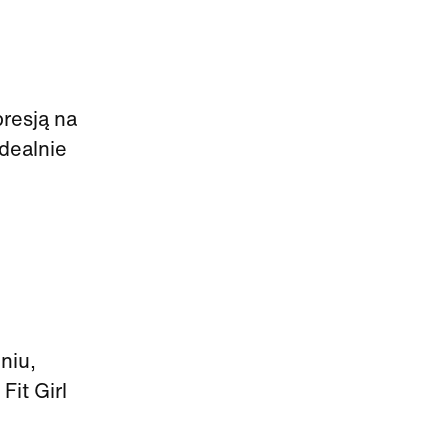
presją na
dealnie
niu,
it Girl