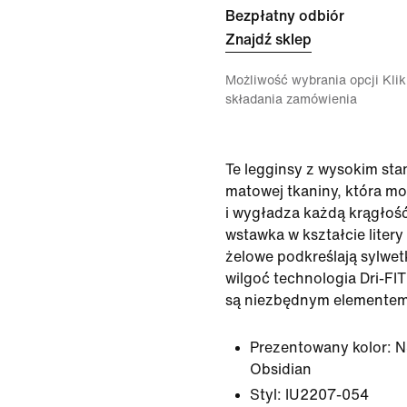
Bezpłatny odbiór
Znajdź sklep
Możliwość wybrania opcji Klikn
składania zamówienia
Te legginsy z wysokim st
matowej tkaniny, która mo
i wygładza każdą krągło
wstawka w kształcie litery 
żelowe podkreślają sylwe
wilgoć technologia Dri-FIT
są niezbędnym elementem
Prezentowany kolor:
N
Obsidian
Styl:
IU2207-054