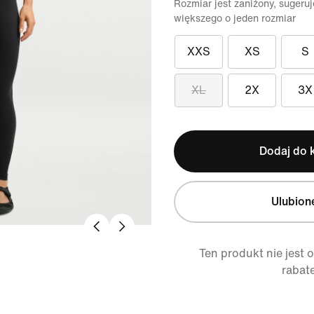
Rozmiar jest zaniżony, suger
większego o jeden rozmiar
XXS
XS
S
XL
2X
3X
Dodaj do 
Ulubion
Ten produkt nie jest 
rabat