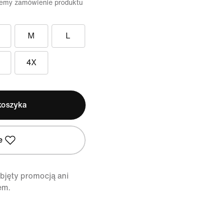
ujemy zamówienie produktu
M
L
4X
koszyka
e
objęty promocją ani
em.