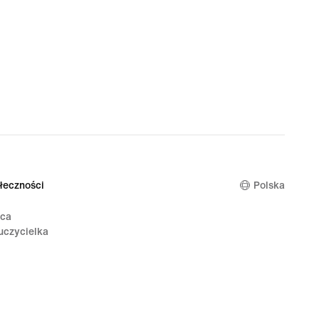
łeczności
Polska
ica
uczycielka