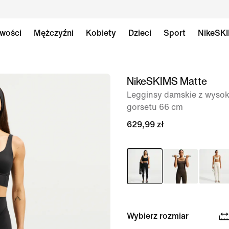
wości
Mężczyźni
Kobiety
Dzieci
Sport
NikeSK
NikeSKIMS Matte
obraz
1 z 8
Legginsy damskie z wysok
gorsetu 66 cm
629,99 zł
Wybierz rozmiar