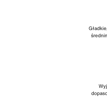
Gładkie,
średni
Wyj
dopaso