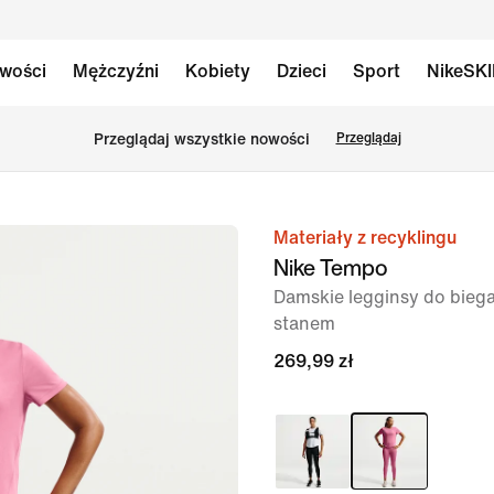
wości
Mężczyźni
Kobiety
Dzieci
Sport
NikeSK
Przeglądaj wszystkie nowości
Przeglądaj
Materiały z recyklingu
obraz
Nike Tempo
1 z 6
Damskie legginsy do bieg
stanem
269,99 zł