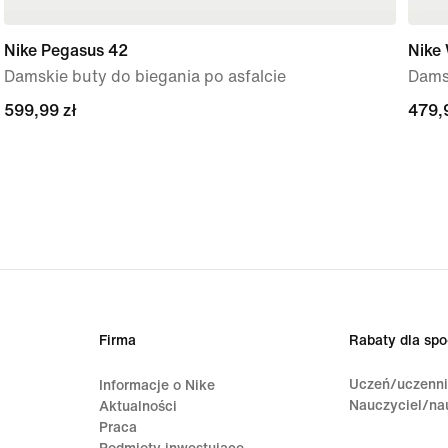
Nike Pegasus 42
Nike 
Damskie buty do biegania po asfalcie
Damsk
599,99 zł
599,99 zł
479,
479,
Firma
Rabaty dla spo
Uczeń/uczenn
Informacje o Nike
Nauczyciel/na
Aktualności
Praca