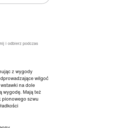
ij i odbierz podczas
nując z wygody
 odprowadzające wilgoć
 wstawki na dole
ą wygodę. Mają też
ak pionowego szwu
gładkości
eony