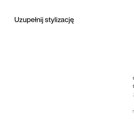
Uzupełnij stylizację
Item 3 of 5
Przeglądaj modele