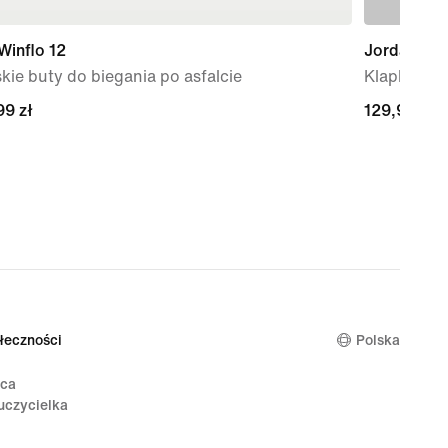
Winflo 12
Jordan Fra
ie buty do biegania po asfalcie
Klapki pod
99 zł
99 zł
129,99 zł
129,99 zł
łeczności
Polska
ica
uczycielka