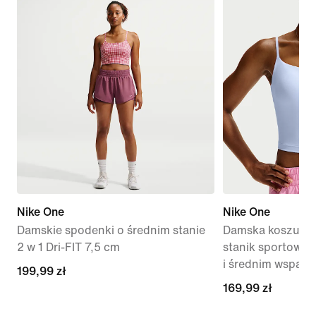
Nike One
Nike One
Damskie spodenki o średnim stanie
Damska koszulka
2 w 1 Dri-FIT 7,5 cm
stanik sportowy 
i średnim wsparc
199,99 zł
199,99 zł
169,99 zł
169,99 zł