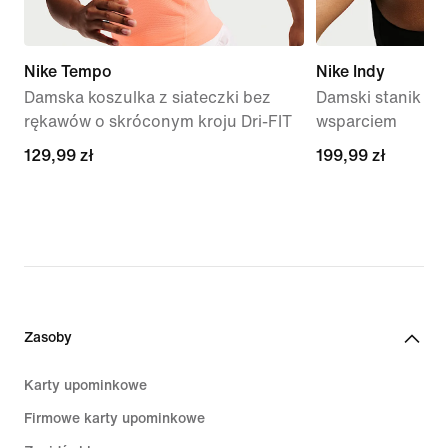
Nike Tempo
Nike Indy
Damska koszulka z siateczki bez
Damski stanik sp
rękawów o skróconym kroju Dri-FIT
wsparciem
129,99 zł
129,99 zł
199,99 zł
199,99 zł
Zasoby
Karty upominkowe
Firmowe karty upominkowe