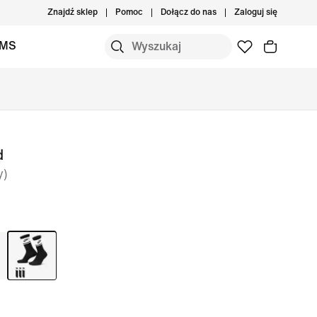
Znajdź sklep
Pomoc
Dołącz do nas
Zaloguj się
IMS
d
y)