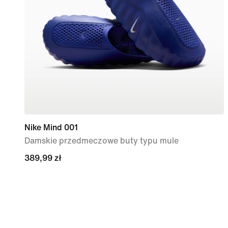
Nike Mind 001
Damskie przedmeczowe buty typu mule
389,99 zł
389,99 zł