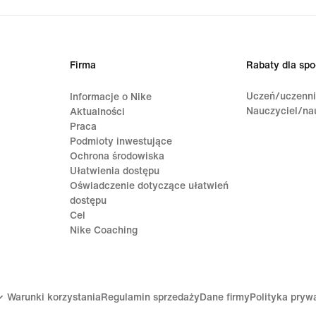
Firma
Rabaty dla spo
Uczeń/uczenn
Informacje o Nike
Nauczyciel/na
Aktualności
Praca
Podmioty inwestujące
Ochrona środowiska
Ułatwienia dostępu
Oświadczenie dotyczące ułatwień
dostępu
Cel
Nike Coaching
Warunki korzystania
Regulamin sprzedaży
Dane firmy
Polityka pryw