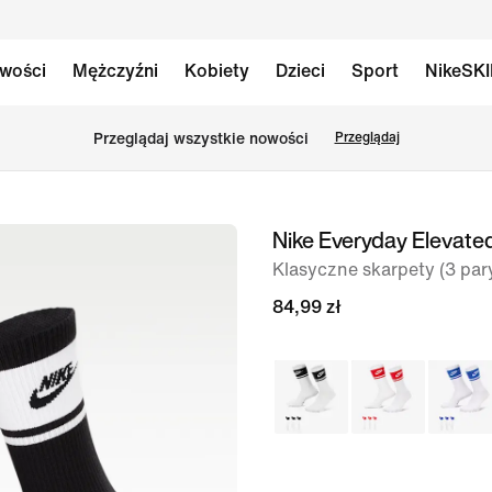
wości
Mężczyźni
Kobiety
Dzieci
Sport
NikeSK
Przeglądaj wszystkie nowości
Przeglądaj
Nike Everyday Elevate
obraz
1 z 4
Klasyczne skarpety (3 par
84,99 zł