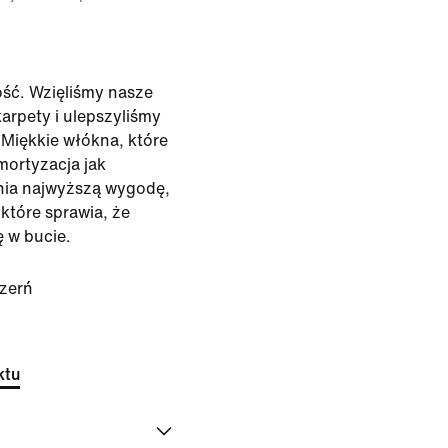
ść. Wzięliśmy nasze
arpety i ulepszyliśmy
Miękkie włókna, które
mortyzacja jak
nia najwyższą wygodę,
które sprawia, że
ę w bucie.
zerń
ktu