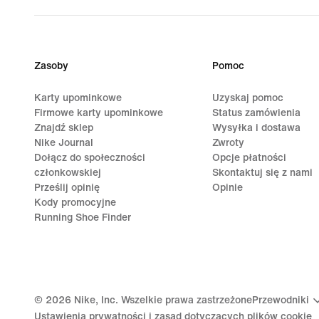
Zasoby
Pomoc
Karty upominkowe
Uzyskaj pomoc
Firmowe karty upominkowe
Status zamówienia
Znajdź sklep
Wysyłka i dostawa
Nike Journal
Zwroty
Dołącz do społeczności
Opcje płatności
członkowskiej
Skontaktuj się z nami
Prześlij opinię
Opinie
Kody promocyjne
Running Shoe Finder
©
2026
Nike, Inc. Wszelkie prawa zastrzeżone
Przewodniki
Ustawienia prywatności i zasad dotyczących plików cookie