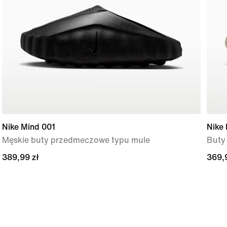
Nike Mind 001
Nike 
Męskie buty przedmeczowe typu mule
Buty
389,99 zł
389,99 zł
369,
369,