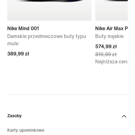
Nike Mind 001
Nike Air Max Plus
Damskie przedmeczowe buty typu
Buty męskie
mule
current
574,99 zł
389,99 zł
389,99 zł
819,99 zł
price
Najniższa cena
574,99 zł,
original
price
819,99 zł
Zasoby
Karty upominkowe