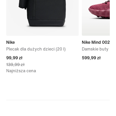
Nike
Nike Mind 002
Plecak dla dużych dzieci (20 l)
Damskie buty p
current
99,99 zł
599,99 zł
599,99 zł
139,99 zł
price
Najniższa cena
99,99 zł,
original
price
139,99 zł