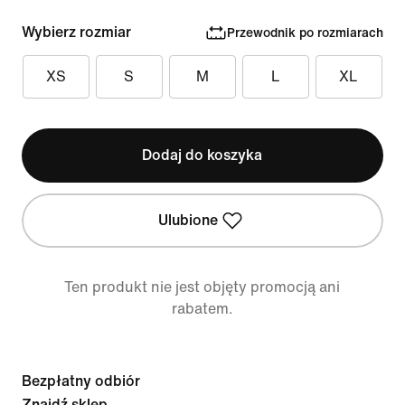
Wybierz rozmiar
Przewodnik po rozmiarach
XS
S
M
L
XL
Dodaj do koszyka
Ulubione
Ten produkt nie jest objęty promocją ani
rabatem.
Bezpłatny odbiór
Znajdź sklep