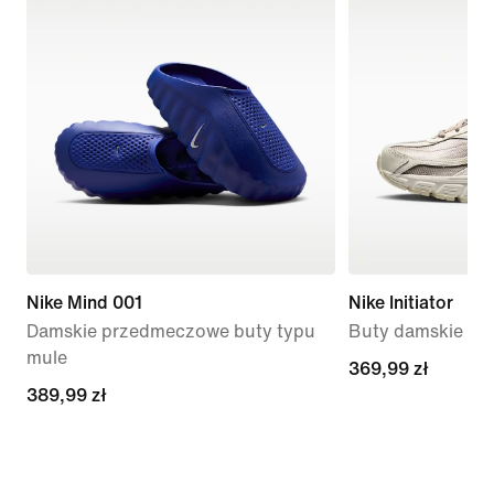
Nike Mind 001
Nike Initiator
Damskie przedmeczowe buty typu
Buty damskie
mule
369,99 zł
369,99 zł
389,99 zł
389,99 zł