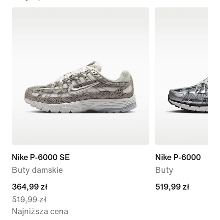
Nike P-6000 SE
Nike P-6000
Buty damskie
Buty
current
364,99 zł
519,99 zł
519,99 zł
519,99 zł
price
Najniższa cena
364,99 zł,