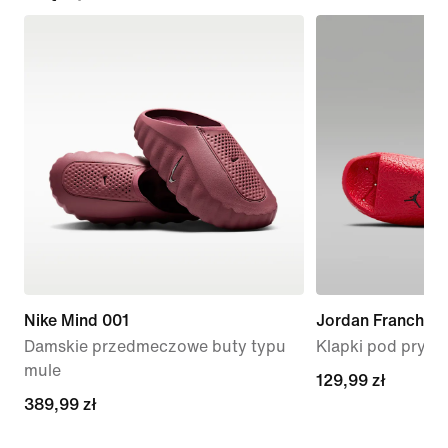
Nike Mind 001
Jordan Franchise
Damskie przedmeczowe buty typu
Klapki pod prysz
mule
129,99 zł
129,99 zł
389,99 zł
389,99 zł