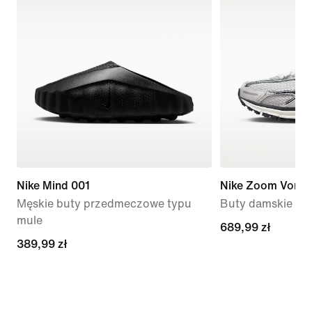
Nike Mind 001
Nike Zoom Vome
Męskie buty przedmeczowe typu
Buty damskie
mule
689,99 zł
689,99 zł
389,99 zł
389,99 zł