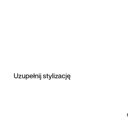
Uzupełnij stylizację
Item 3 of 8