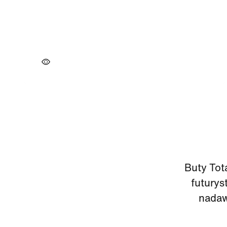
Buty Tot
futurys
nadawa