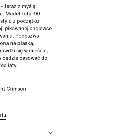
 – teraz z myślą
. Model Total 90
stylu z początku
ej, pikowanej cholewce
waniu. Podeszwa
ona na płaską,
rawdzi się w mieście,
ów będzie pasować do
zed laty.
ght Crimson
ktu