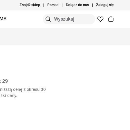
Znajdź sklep
Pomoc
Dołącz do nas
Zaloguj się
IMS
t 29
niższą cenę z okresu 30
żki ceny.