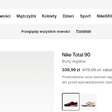
wości
Mężczyźni
Kobiety
Dzieci
Sport
NikeSK
Przeglądaj wszystkie nowości
Przeglądaj
Nike Total 90
obraz
1 z 8
Buty męskie
339,99 zł
479,99 zł
raba
Przekreślona cena stanowi naj
dni przed wprowadzeniem obni