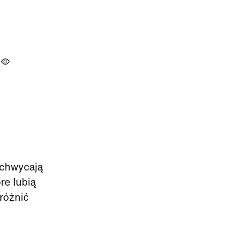
achwycają
re lubią
yróżnić