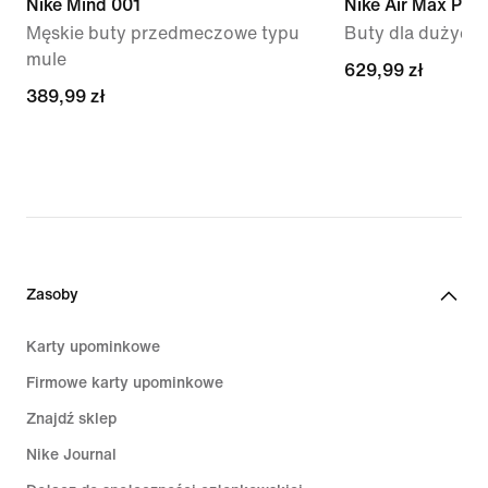
Nike Mind 001
Nike Air Max Plus
Męskie buty przedmeczowe typu
Buty dla dużych 
mule
629,99 zł
629,99 zł
389,99 zł
389,99 zł
Zasoby
Karty upominkowe
Firmowe karty upominkowe
Znajdź sklep
Nike Journal