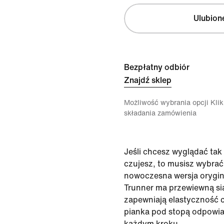
Ulubion
Bezpłatny odbiór
Znajdź sklep
Możliwość wybrania opcji Klikn
składania zamówienia
Jeśli chcesz wyglądać tak ś
czujesz, to musisz wybrać
nowoczesna wersja orygi
Trunner ma przewiewną sia
zapewniają elastyczność 
pianka pod stopą odpowia
każdym kroku.