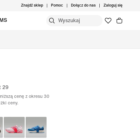
Znajdź sklep
Pomoc
Dołącz do nas
Zaloguj się
IMS
t 29
niższą cenę z okresu 30
żki ceny.