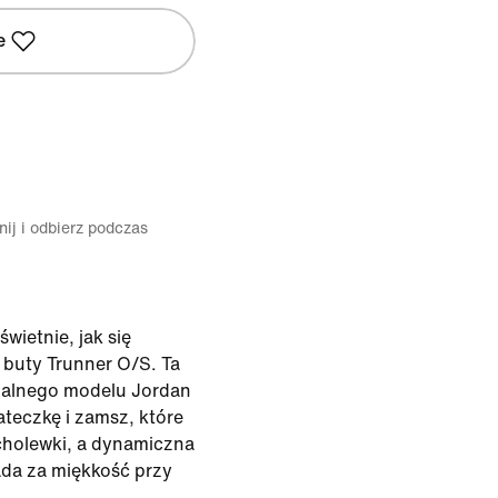
e
ij i odbierz podczas
wietnie, jak się
 buty Trunner O/S. Ta
nalnego modelu Jordan
teczkę i zamsz, które
cholewki, a dynamiczna
da za miękkość przy