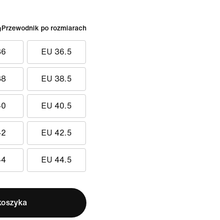
Przewodnik po rozmiarach
36
EU 36.5
38
EU 38.5
40
EU 40.5
42
EU 42.5
44
EU 44.5
koszyka