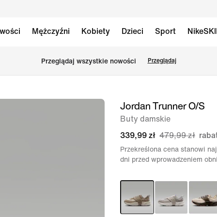
wości
Mężczyźni
Kobiety
Dzieci
Sport
NikeSK
Przeglądaj wszystkie nowości
Przeglądaj
Jordan Trunner O/S
obraz
1 z 8
Buty damskie
339,99 zł
479,99 zł
raba
Przekreślona cena stanowi naj
dni przed wprowadzeniem obni