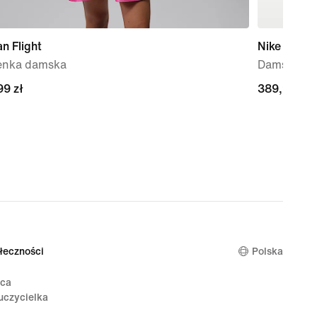
n Flight
Nike Mind 
enka damska
Damskie p
99 zł
99 zł
389,99 zł
389,99 zł
łeczności
Polska
ica
uczycielka