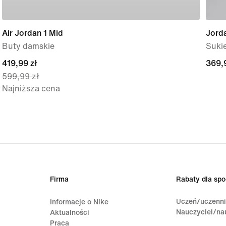
Air Jordan 1 Mid
Jorda
Buty damskie
Suki
current
419,99 zł
369,
369,
599,99 zł
price
Najniższa cena
419,99 zł,
original
price
599,99 zł
Firma
Rabaty dla spo
Uczeń/uczenn
Informacje o Nike
Nauczyciel/na
Aktualności
Praca