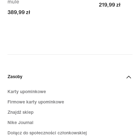
mule
219,99 zł
219,99 zł
389,99 zł
389,99 zł
Zasoby
Karty upominkowe
Firmowe karty upominkowe
Znajdź sklep
Nike Journal
Dołącz do społeczności członkowskiej