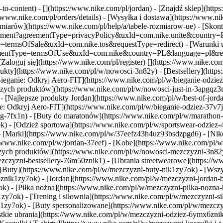
to-content) - [](https://www.nike.com/pl/jordan)
- [Znajdź sklep](http
/www.nike.com/pl/orders/details) - [Wysyłka i dostawa](https://www.n
miarów](https://www.nike.com/pl/help/a/tabele-rozmiarow-ue) - [Skontak
/agreement?agreementType=privacyPolicy&uxId=com.nike.unite&country
ype=termsOfSale&uxId=com.nike.tos&requestType=redirect) - [Warunki 
reementType=termsOfUse&uxId=com.nike&country=PL&language=pl&reques
Zaloguj się](https://www.nike.com/pl/register)
[](https://www.nike.co
ty](https://www.nike.com/pl/w/nowosci-3n82y) - [Bestsellery](https:
ieganie: Odkryj Aero-FIT](https://www.nike.com/pl/w/bieganie-odzie
pszych produktów](https://www.nike.com/pl/w/nowosci-just-in-3apgqz3n
- [Najlepsze produkty Jordan](https://www.nike.com/pl/w/best-of-jord
nie: Odkryj Aero-FIT](https://www.nike.com/pl/w/bieganie-odziez-37v
ng-7fx1n) - [Buty do maratonów](https://www.nike.com/pl/w/marathon-di
k) - [Odzież sportowa](https://www.nike.com/pl/w/sportswear-odziez-
- [Marki](https://www.nike.com/pl/w/37eefz43h4uz93bsdzpgd6) - [Nike
s://www.nike.com/pl/w/jordan-37eef) - [Kobe](https://www.nike.com/p
pszych produktów](https://www.nike.com/pl/w/nowosci-mezczyzni-3n82
zczyzni-bestsellery-76m50znik1) - [Ubrania streetwearowe](https://ww
 [Buty](https://www.nike.com/pl/w/mezczyzni-buty-nik1zy7ok) - [Wszy
rmznik1zy7ok) - [Jordan](https://www.nike.com/pl/w/mezczyzni-jordan-
ok) - [Piłka nożna](https://www.nike.com/pl/w/mezczyzni-pilka-nozn
7ok) - [Trening i siłownia](https://www.nike.com/pl/w/mezczyzni-si
k1zy7ok) - [Buty spersonalizowane](https://www.nike.com/pl/w/mezcz
kie ubrania](https://www.nike.com/pl/w/mezczyzni-odziez-6ymx6znik1