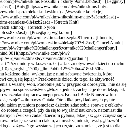
e.com/pl/w/nikeskims-koszulki-i-t-shirty-9om13zb2asd) - [Legginsy]
b2asd) - [Buty](https://www.nike.com/pl/w/nikeskims-buty-
rzewodnik-po-kolekcji-nikeskims) - [Wszystkie kolekcje]
s://www.nike.com/pl/w/nikeskims-nikeskims-matte-5s3enzb2asd) -
ims-seamless-6lh4szb2asd) - [Stretch Knit]
tretch-admbq) - [Stretch Nylon]
rs-4csx8zb2asd)
- [Przeglądaj wg koloru](https://www.nike.com/pl/w/nikeskims-b2asd) - [Obsidian](https://www.nike.com/pl/w/nikeskims-czern-90poyzb2asd) - [Dark Sepia](https://www.nike.com/pl/w/nikeskims-dark-sepia-81pvm) - [Phoenix](https://www.nike.com/pl/w/nikeskims-phoenix-1jhtj) - [Cobalt](https://www.nike.com/pl/w/nikeskims-niebieski-8hfx3zb2asd) - [Ivory](https://www.nike.com/pl/w/nikeskims-biel-4g797zb2asd) Cancel Anuluj Popularne terminy wyszukiwania [challenger](https://www.nike.com/pl/w?q=challenger&vst=challenger)[nike challenger](https://www.nike.com/pl/w?q=nike%20challenger&vst=nike%20challenger)[buty](https://www.nike.com/pl/w?q=buty&vst=buty)[air force 1](https://www.nike.com/pl/w?q=air%20force%201&vst=air%20force%201)[nike mind 001](https://www.nike.com/pl/w?q=nike%20mind%20001&vst=nike%20mind%20001)[shox](https://www.nike.com/pl/w?q=shox&vst=shox)[air max](https://www.nike.com/pl/w?q=air%20max&vst=air%20max)[jordan 4](https://www.nike.com/pl/w?q=jordan%204&vst=jordan%204) [](https://www.nike.com/pl/favorites "Ulubione")[](https://www.nike.com/pl/cart "Przedmioty w koszyku: 0") # Jak zmotywować dzieci do ruchu ##### Coaching Ostatnia aktualizacja: 6 lipca 2020 Nike Training ![Jak zachęcić dzieci do ruchu](https://static.nike.com/a/images/f_auto/dpr_1.0,cs_srgb/h_1300,c_limit/ab0e1256-20ba-4180-b50b-2b09d5aa15ab/image.jpg) ## Nie da się tak po prostu przekonać dzieci do ćwiczeń. Trzeba zadbać o element zabawy. *Zachęć dzieci do ruchu każdego dnia, wykonując z nimi zabawne ćwiczenia, które dodadzą im energii. Mamy dla Ciebie kilka wskazówek dotyczących zadawania dzieciom pytań, które pomogą im zrozumieć, że dzięki ruchowi czują się lepiej.* Przekonanie dzieci do tego, że aktywność fizyczna to coś przyjemnego, to zaledwie połowa sukcesu. Druga połowa? Zadbanie o to, by same chciały się poruszać i wykonywały ćwiczenia z własnej woli. Podobnie jak w przypadku dorosłych, „nie da się zmusić dzieci do polubienia czegoś” – mówi Diana Cutaia, założycielka Coaching Peace Consulting współpracująca z zespołem Nike ds. wspływu na społeczeństwo. „Można jednak zachęcić je do refleksji, tak aby same wyciągnęły własne wnioski”. Poproś dziecko, aby przez pięć kolejnych dni wykonywało z Tobą ćwiczenia z programu Przygoda z ćwiczeniami opracowanego przez Briana i Bellę Nunezów lub zaangażuj je w inną energetyczną aktywność (np. grę w berka na podwórku). „Każdego ranka, zaczynając od drugiego dnia, pytaj je o to, jak się czuje” – tłumaczy Cutaia. Oto kilka przykładowych pytań: „czujesz się dziś inaczej?”, „czujesz, że masz więcej energii?”, „spało ci się dziś lepiej?”, „masz ochotę na więcej podobnych ćwiczeń?”. Dzięki takim pytaniom pomożesz dziecku zdać sobie sprawę z efektów ćwiczeń, których samo mogłoby nie zauważyć, a ono nie będzie miało poczucia, że jest do czegoś „nakłaniane”. ## „Dorośli mają skłonność do robienia czegoś, gdy da się to wyjaśnić naukowo, natomiast dla dzieci większą inspiracją są historie”. Brian Nunez, Nike Master Trainer To dobry punkt wyjścia. Cutaia sugeruje, aby po kilku tygodnia regularnych ćwiczeń zadać dzieciom pytania, takie jak: „jak czujesz się w swoim ciele?” lub „co jest w stanie zrobić twoje ciało, mimo że wydawało ci się to niemożliwe?”. W ten sposób pomożesz im wykształcić zdrową relację ze swoim ciałem, a umysł zajmie się resztą. „Pozwól biologii robić swoje. Zmuszenie dzieci do czegokolwiek nie ma sensu” – mówi. „Jako że mamy naturalne predyspozycje do ruchu, gdy dzieci będą zażywać go wystarczająco często, zrozumieją, że jest to dla nich dobre”. Mimo że opowiadanie dzieciom o korzyściach wynikających z ruchu wydaje się dobrym pomysłem, lepiej odpuścić sobie kwestie biologii. „Dorośli mają skłonność do robienia czegoś, gdy da się to wyjaśnić naukowo, natomiast dla dzieci większą inspiracją są historie” – mówi Brian Nunez, Nike Master Trainer. Zamiast mówić im, że dzięki przysiadom z wyskokiem będą miały silne nogi, lepiej opowiedzieć im o głodnej żabie, która dzięki silnym i szybkim nogom jest w stanie przeskoczyć nad stawem, aby złapać więcej much, i powiedzieć, że dzięki temu ćwiczeniu też będą silniejsze i szybsze. Następnym razem podczas wykonywania ćwiczeń na szybkość, takich jak pajacyki, opowiedz dzieciom, że ich ulubiony tancerz czy koszykarz porusza się tak szybko właśnie dzięki takim ćwiczeniom. Gdy opowiadasz im o jakimś zagadnieniu, łącząc je z kwestiami, które rozumieją lub na których im zależy, zwiększasz szanse na to, że będą wykonywały ćwiczenia z przyjemnością. [Zobacz treningi rodzinne](https://dlc.nike.com/ntc/u-link/ntc-router.html) ![Jak zachęcić dzieci do ruchu](https://static.nike.com/a/images/f_auto/dpr_1.0,cs_srgb/h_1300,c_limit/28b32aac-f883-4f71-ba82-5a41ba7ba0c4/jak-zachci-dzieci-do-ruchu.jpg) To dobry punkt wyjścia. Cutaia sugeruje, aby po kilku tygodnia regularnych ćwiczeń zadać dzieciom pytania, takie jak: „jak czujesz się w swoim ciele?” lub „co jest w stanie zrobić twoje ciało, mimo że wydawało ci się to niemożliwe?”. W ten sposób pomożesz im wykształcić zdrową relację ze swoim ciałem, a umysł zajmie się resztą. „Pozwól biologii robić swoje. Zmuszenie dzieci do czegokolwiek nie ma sensu” – mówi. „Jako że mamy naturalne predyspozycje do ruchu, gdy dzieci będą zażywać go wystarczająco często, zrozumieją, że jest to dla nich dobre”. Mimo że opowiadanie dzieciom o korzyściach wynikających z ruchu wydaje się dobrym pomysłem, lepiej odpuścić sobie kwestie biologii. „Dorośli mają skłonność do robienia czegoś, gdy da się to wyjaśnić naukowo, natomiast dla dzieci większą inspiracją są historie” – mówi Brian Nunez, Nike Master Trainer. Zamiast mówić im, że dzięki przysiadom z wyskokiem będą miały silne nogi, lepiej opowiedzieć im o głodnej żabie, która dzięki silnym i szybkim nogom jest w stanie przeskoczyć nad stawem, aby złapać więcej much, i powiedzieć, że dzięki temu ćwiczeniu też będą silniejsze i szybsze. Następnym razem podczas wykonywania ćwiczeń na szybkość, takich jak pajacyki, opowiedz dzieciom, że ich ulubiony tancerz czy koszykarz porusza się tak szybko właśnie dzięki takim ćwiczeniom. Gdy opowiadasz im o jakimś zagadnieniu, łącząc je z kwestiami, które rozumieją lub na których im zależy, zwiększasz szanse na to, że będą wykonywały ćwiczenia z przyjemnością. [Zobacz treningi rodzinne](https://www.nike.com/pl/aplikacja-ntc) ### Dołącz do Nike Training Club Uzyskaj dostęp do porad światowej klasy ekspertów i trenerów, aby zadbać o zdrowie i formę. [Pobierz](https://smart.link/5deaab27fce3c) ![Jak zachęcić dzieci do ruchu, Dołącz do Nike Training Club](https://static.nike.com/a/images/f_auto/dpr_1.0,cs_srgb/w_1824,c_limit/6fe35a39-2129-4f2f-9a49-dbb8a46d3c96/jak-zachci-dzieci-do-ruchu.jpg) ### Dołącz do Nike Training Club Uzyskaj dostęp do porad światowej klasy ekspertów i trenerów, aby zadbać o zdrowie i formę. [Pobierz](https://www.nike.com/pl/aplikacja-ntc) Data pierwszej publikacji: 7 lipca 2020 Zasoby [Karty upominkowe](https://www.nike.com/pl/karty-upominkowe) [Firmowe karty upominkowe](https://nikegiftcardsforbusiness.com/) [Znajdź sklep](https://www.nike.com/pl/retail/) [Nike Journal](https://www.nike.com/pl/historie) [Dołącz do społeczności członkowskiej](https://www.nike.com/pl/czlonkostwo) [Prześlij opinię](https://www.nike.com#site-feedback) [Kody promocyjne](https://www.nike.com/pl/kod-promocyjny) [Running Shoe Finder](https://www.nike.com/pl/bieganie/wyszukiwarka-butow) Pomoc [Uzyskaj pomoc](https://www.nike.com/pl/help) [Status zamówienia](https://www.nike.com/pl/orders/details) [Wysyłka i dostawa](https://www.nike.com/pl/help/a/wysylka-dostawa-ue) [Zwroty](https://www.nike.com/pl/help/a/regulamin-zwrotow-ue) [Opcje płatności](https://www.nike.com/pl/help/a/opcje-platnosci-ue) [Skontaktuj się z nami](https://www.nike.com/pl/help/#contact) [Opinie](https://www.nike.com/pl/help/a/oceny) Firma [Informacje o Nike](https://about.nike.com/) [Aktualności](https://news.nike.com/) [Praca](https://jobs.nike.com/) [Podmioty inwestujące](https://investors.nike.com/) [Ochrona środowiska](https://www.nike.com/pl/zrownowazony-rozwoj) [Ułatwienia dostępu](https://www.nike.com/accessibility) [Oświadczenie dotyczące ułatwień dostępu](https://www.nike.com/pl/accessibility/statement) [Cel](https://www.nike.com/pl/cel) [Nike Coaching](https://www.nike.com/pl/coaching) Rabaty dla społeczności [Uczeń/uczennica](https://services.sheerid.com/verify/68d15e386bcf0b059b3b1708/?locale=pl) [Nauczyciel/nauczycielka](https://urldefense.com/v3/__https://services.sheerid.com/verify/68dcfa47c3f2fd1cd3069a9c/?locale=pl__%3B%21%21KLCbKzk%21nTvDkRbY-BbSpoWsFhAQdmMrehEzU3loDux4_exRVjO9--Ik_EbQNJ3bX2gkEwR7F9cVVROFKqLxE4B8uW6bnx75pXo_VA%24) [Zasoby](https://www.nike.com/pl/help) [Karty upominkowe](https://www.nike.com/pl/karty-upominkowe) [Firmowe karty upominkowe](https://nikegiftcardsforbusiness.com/) [Znajdź sklep](https://www.nike.com/pl/retail/) [Nike Journal](https://www.nike.com/pl/historie) [Dołącz do społeczności członkowskiej](https://www.nike.com/pl/czlonkostwo) [Prześlij opinię](https://www.nike.com#site-feedback) [Kody promocyjne](https://www.nike.com/pl/kod-promocyjny) [Running Shoe Finder](https://www.nike.com/pl/bieganie/wyszukiwarka-butow) [Pomoc](https://www.nike.com/pl/help) [Uzyskaj pomoc](https://www.nike.com/pl/help) [Status zamówienia](https://www.nike.com/pl/orders/details) [Wysyłka i dostawa](https://www.nike.com/pl/help/a/wysylka-dostawa-ue) [Zwroty](https://www.nike.com/pl/help/a/regulamin-zwrotow-ue) [Opcje płatności](https://www.nike.com/pl/help/a/opcje-platnosci-ue) [Skontaktuj się z nami](https://www.nike.com/pl/help/#contact) [Opinie](https://www.nike.com/pl/help/a/oceny) [Firma](https://about.nike.com/en) [Informacje o Nike](https://about.nike.com/) [Aktualności](https://news.nike.com/) [Praca](https://jobs.nike.com/) [Podmioty inwestujące](https://investors.nike.com/) [Ochrona środowiska](https://www.nike.com/pl/zrownowazony-rozwoj) [Ułatwienia