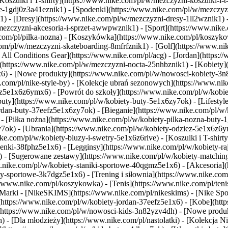
oszulki i T-shirty](https://www.nike.com/pl/w/mezczyzni-koszulki-i-t-s
-1gdj0z3a41eznik1) - [Spodenki](https://www.nike.com/pl/w/mezczyzni
) - [Dresy](https://www.nike.com/pl/w/mezczyzni-dresy-1ll2wznik1) -
/mezczyzni-akcesoria-i-sprzet-awwpwznik1)
- [Sport](https://www.nik
.com/pl/pilka-nozna) - [Koszykówka](https://www.nike.com/pl/koszykowk
com/pl/w/mezczyzni-skateboarding-8mfrfznik1) - [Golf](https://www.ni
 All Conditions Gear](https://www.nike.com/pl/acg) - [Jordan](https:
tps://www.nike.com/pl/w/mezczyzni-nocta-25nhbznik1) - [Kobiety](ht
) - [Nowe produkty](https://www.nike.com/pl/w/nowosci-kobiety-3n82
com/pl/nike-style-by) - [Kolekcje ubrań sezonowych](https://www.nik
jz5e1x6z6ymx6) - [Powrót do szkoły](https://www.nike.com/pl/w/kobi
ty](https://www.nike.com/pl/w/kobiety-buty-5e1x6zy7ok) - [Lifestyle]
dan-buty-37eefz5e1x6zy7ok) - [Bieganie](https://www.nike.com/pl/w/k
 - [Piłka nożna](https://www.nike.com/pl/w/kobiety-pilka-nozna-buty-
zy7ok)
- [Ubrania](https://www.nike.com/pl/w/kobiety-odziez-5e1x6z6y
.com/pl/w/kobiety-bluzy-i-swetry-5e1x6z6rive) - [Koszulki i T-shirty]
nki-38fphz5e1x6) - [Legginsy](https://www.nike.com/pl/w/kobiety-ra
) - [Sugerowane zestawy](https://www.nike.com/pl/w/kobiety-matching-
.nike.com/pl/w/kobiety-staniki-sportowe-40qgmz5e1x6) - [Akcesoria](h
y-sportowe-3k7dgz5e1x6) - [Trening i siłownia](https://www.nike.com/pl
/www.nike.com/pl/koszykowka) - [Tenis](https://www.nike.com/pl/tenis
 Marki - [NikeSKIMS](https://www.nike.com/pl/nikeskims) - [Nike Spor
(https://www.nike.com/pl/w/kobiety-jordan-37eefz5e1x6) - [Kobe](htt
w](https://www.nike.com/pl/w/nowosci-kids-3n82yzv4dh) - [Nowe prod
h) - [Dla młodzieży](https://www.nike.com/pl/nastolatki) - [Kolekcja