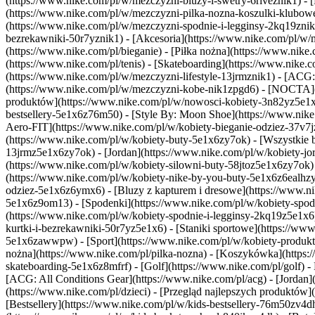
(https://www.nike.com/pl/w/mezczyzni-bluzy-i-swetry-6riveznik1) - [K
(https://www.nike.com/pl/w/mezczyzni-pilka-nozna-koszulki-klubowe
(https://www.nike.com/pl/w/mezczyzni-spodnie-i-legginsy-2kq19znik1
bezrekawniki-50r7yznik1) - [Akcesoria](https://www.nike.com/pl/w
(https://www.nike.com/pl/bieganie) - [Piłka nożna](https://www.nike
(https://www.nike.com/pl/tenis) - [Skateboarding](https://www.nike.
(https://www.nike.com/pl/w/mezczyzni-lifestyle-13jrmznik1) - [ACG:
(https://www.nike.com/pl/w/mezczyzni-kobe-nik1zpgd6) - [NOCTA](ht
produktów](https://www.nike.com/pl/w/nowosci-kobiety-3n82yz5e1x6
bestsellery-5e1x6z76m50) - [Style By: Moon Shoe](https://www.nike.
Aero-FIT](https://www.nike.com/pl/w/kobiety-bieganie-odziez-37v7
(https://www.nike.com/pl/w/kobiety-buty-5e1x6zy7ok) - [Wszystkie bu
13jrmz5e1x6zy7ok) - [Jordan](https://www.nike.com/pl/w/kobiety-jor
(https://www.nike.com/pl/w/kobiety-silowni-buty-58jtoz5e1x6zy7ok)
(https://www.nike.com/pl/w/kobiety-nike-by-you-buty-5e1x6z6ealh
odziez-5e1x6z6ymx6) - [Bluzy z kapturem i dresowe](https://www.nike
5e1x6z9om13) - [Spodenki](https://www.nike.com/pl/w/kobiety-spode
(https://www.nike.com/pl/w/kobiety-spodnie-i-legginsy-2kq19z5e1x6
kurtki-i-bezrekawniki-50r7yz5e1x6) - [Staniki sportowe](https://www
5e1x6zawwpw)
- [Sport](https://www.nike.com/pl/w/kobiety-produkt
nożna](https://www.nike.com/pl/pilka-nozna) - [Koszykówka](https:/
skateboarding-5e1x6z8mfrf) - [Golf](https://www.nike.com/pl/golf)
-
[ACG: All Conditions Gear](https://www.nike.com/pl/acg) - [Jordan]
(https://www.nike.com/pl/dzieci) - [Przegląd najlepszych produktó
[Bestsellery](https://www.nike.com/pl/w/kids-bestsellery-76m50zv4d