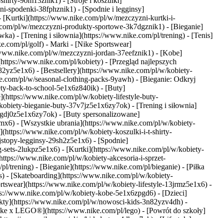
hirty-9om13znik1) - [Stroje i koszulki]
-spodenki-38fphznik1) - [Spodnie i legginsy]
 [Kurtki](https://www.nike.com/pl/w/mezczyzni-kurtki-i-
e.com/pl/w/mezczyzni-produkty-sportowe-3k7dgznik1) - [Bieganie]
a) - [Trening i siłownia](https://www.nike.com/pl/trening) - [Tenis]
ke.com/pl/golf)
- Marki - [Nike Sportswear]
//www.nike.com/pl/w/mezczyzni-jordan-37eefznik1) - [Kobe]
tps://www.nike.com/pl/kobiety) - [Przegląd najlepszych
yz5e1x6) - [Bestsellery](https://www.nike.com/pl/w/kobiety-
e.com/pl/w/seasonal-clothing-packs-9yawh) - [Bieganie: Odkryj
ety-back-to-school-5e1x6z840ik)
- [Buty]
(https://www.nike.com/pl/w/kobiety-lifestyle-buty-
obiety-bieganie-buty-37v7jz5e1x6zy7ok) - [Trening i siłownia]
1gdj0z5e1x6zy7ok) - [Buty spersonalizowane]
mx6) - [Wszystkie ubrania](https://www.nike.com/pl/w/kobiety-
(https://www.nike.com/pl/w/kobiety-koszulki-i-t-shirty-
jstopy-legginsy-29sh2z5e1x6) - [Spodnie]
sets-2lukpz5e1x6) - [Kurtki](https://www.nike.com/pl/w/kobiety-
ttps://www.nike.com/pl/w/kobiety-akcesoria-i-sprzet-
/trening) - [Bieganie](https://www.nike.com/pl/bieganie) - [Piłka
) - [Skateboarding](https://www.nike.com/pl/w/kobiety-
tswear](https://www.nike.com/pl/w/kobiety-lifestyle-13jrmz5e1x6) -
ps://www.nike.com/pl/w/kobiety-kobe-5e1x6zpgd6) - [Dzieci]
ukty](https://www.nike.com/pl/w/nowosci-kids-3n82yzv4dh) -
 Nike x LEGO®](https://www.nike.com/pl/lego) - [Powrót do szkoły]