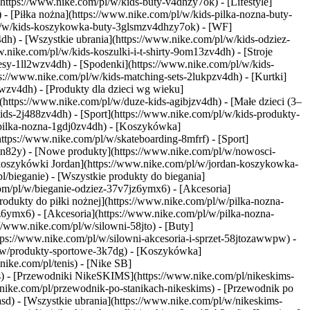
https://www.nike.com/pl/w/kids-buty-v4dhzy7ok) - [Lifestyle]
 - [Piłka nożna](https://www.nike.com/pl/w/kids-pilka-nozna-buty-
pl/w/kids-koszykowka-buty-3glsmzv4dhzy7ok) - [WF]
dh) - [Wszystkie ubrania](https://www.nike.com/pl/w/kids-odziez-
.nike.com/pl/w/kids-koszulki-i-t-shirty-9om13zv4dh) - [Stroje
esy-1ll2wzv4dh) - [Spodenki](https://www.nike.com/pl/w/kids-
s://www.nike.com/pl/w/kids-matching-sets-2lukpzv4dh) - [Kurtki]
wpwzv4dh)
- [Produkty dla dzieci wg wieku]
](https://www.nike.com/pl/w/duze-kids-agibjzv4dh) - [Małe dzieci (3–
-kids-2j488zv4dh)
- [Sport](https://www.nike.com/pl/w/kids-produkty-
-pilka-nozna-1gdj0zv4dh) - [Koszykówka]
tps://www.nike.com/pl/w/skateboarding-8mfrf) - [Sport]
3n82y) - [Nowe produkty](https://www.nike.com/pl/w/nowosci-
 koszykówki Jordan](https://www.nike.com/pl/w/jordan-koszykowka-
l/bieganie) - [Wszystkie produkty do biegania]
com/pl/w/bieganie-odziez-37v7jz6ymx6) - [Akcesoria]
produkty do piłki nożnej](https://www.nike.com/pl/w/pilka-nozna-
z6ymx6) - [Akcesoria](https://www.nike.com/pl/w/pilka-nozna-
s://www.nike.com/pl/w/silowni-58jto) - [Buty]
ttps://www.nike.com/pl/w/silowni-akcesoria-i-sprzet-58jtozawwpw)
-
pl/w/produkty-sportowe-3k7dg) - [Koszykówka]
ike.com/pl/tenis) - [Nike SB]
ms) - [Przewodniki NikeSKIMS](https://www.nike.com/pl/nikeskims-
ike.com/pl/przewodnik-po-stanikach-nikeskims) - [Przewodnik po
sd) - [Wszystkie ubrania](https://www.nike.com/pl/w/nikeskims-