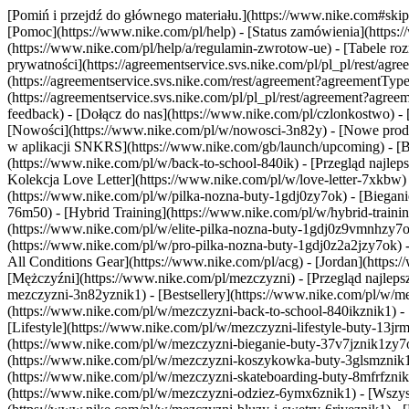
[Pomiń i przejdź do głównego materiału.](https://www.nike.com#skip-
[Pomoc](https://www.nike.com/pl/help) - [Status zamówienia](https:/
(https://www.nike.com/pl/help/a/regulamin-zwrotow-ue) - [Tabele roz
prywatności](https://agreementservice.svs.nike.com/pl/pl_pl/rest
(https://agreementservice.svs.nike.com/rest/agreement?agreementT
(https://agreementservice.svs.nike.com/pl/pl_pl/rest/agreement?ag
feedback) - [Dołącz do nas](https://www.nike.com/pl/czlonkostwo) - [
[Nowości](https://www.nike.com/pl/w/nowosci-3n82y) - [Nowe produk
w aplikacji SNKRS](https://www.nike.com/gb/launch/upcoming) - [B
(https://www.nike.com/pl/w/back-to-school-840ik)
- [Przegląd najle
Kolekcja Love Letter](https://www.nike.com/pl/w/love-letter-7xkbw) 
(https://www.nike.com/pl/w/pilka-nozna-buty-1gdj0zy7ok) - [Biega
76m50) - [Hybrid Training](https://www.nike.com/pl/w/hybrid-traini
(https://www.nike.com/pl/w/elite-pilka-nozna-buty-1gdj0z9vmnhzy7o
(https://www.nike.com/pl/w/pro-pilka-nozna-buty-1gdj0z2a2jzy7ok)
All Conditions Gear](https://www.nike.com/pl/acg) - [Jordan](http
[Mężczyźni](https://www.nike.com/pl/mezczyzni) - [Przegląd najle
mezczyzni-3n82yznik1) - [Bestsellery](https://www.nike.com/pl/w/me
(https://www.nike.com/pl/w/mezczyzni-back-to-school-840ikznik1)
-
[Lifestyle](https://www.nike.com/pl/w/mezczyzni-lifestyle-buty-13j
(https://www.nike.com/pl/w/mezczyzni-bieganie-buty-37v7jznik1zy7
(https://www.nike.com/pl/w/mezczyzni-koszykowka-buty-3glsmznik1zy
(https://www.nike.com/pl/w/mezczyzni-skateboarding-buty-8mfrfzni
(https://www.nike.com/pl/w/mezczyzni-odziez-6ymx6znik1) - [Wszyst