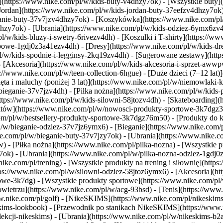
](https://www.nike.com/pl/w/kids-buty-v4dhzy7ok) - [Wszystkie buty](
[Jordan](https://www.nike.com/pl/w/kids-jordan-buty-37eefzv4dhzy7ok)
eganie-buty-37v7jzv4dhzy7ok) - [Koszykówka](https://www.nike.com/
4dhzy7ok)
- [Ubrania](https://www.nike.com/pl/w/kids-odziez-6ymx6zv4
w/kids-bluzy-i-swetry-6rivezv4dh) - [Koszulki i T-shirty](https://www
ubowe-1gdj0z3a41ezv4dh) - [Dresy](https://www.nike.com/pl/w/kids-dr
l/w/kids-spodnie-i-legginsy-2kq19zv4dh) - [Sugerowane zestawy](http
 - [Akcesoria](https://www.nike.com/pl/w/kids-akcesoria-i-sprzet-aw
://www.nike.com/pl/w/teen-collection-6hgue) - [Duże dzieci (7–12 lat)
ęta i maluchy (poniżej 3 lat)](https://www.nike.com/pl/w/niemowlaki
bieganie-37v7jzv4dh) - [Piłka nożna](https://www.nike.com/pl/w/kids
ps://www.nike.com/pl/w/kids-silowni-58jtozv4dh) - [Skateboarding](ht
duktów](https://www.nike.com/pl/w/nowosci-produkty-sportowe-3k7dgz
com/pl/w/bestsellery-produkty-sportowe-3k7dgz76m50) - [Produkty do
pl/w/bieganie-odziez-37v7jz6ymx6)
- [Bieganie](https://www.nike.com/p
ke.com/pl/w/bieganie-buty-37v7jzy7ok) - [Ubrania](https://www.nike.
pw)
- [Piłka nożna](https://www.nike.com/pl/pilka-nozna) - [Wszystkie 
7ok) - [Ubrania](https://www.nike.com/pl/w/pilka-nozna-odziez-1gdj0
nike.com/pl/trening) - [Wszystkie produkty na trening i siłownię](http
tps://www.nike.com/pl/w/silowni-odziez-58jtoz6ymx6) - [Akcesoria](h
rtowe-3k7dg) - [Wszystkie produkty sportowe](https://www.nike.com/
etrzu](https://www.nike.com/pl/w/acg-93bsd) - [Tenis](https://www.n
www.nike.com/pl/golf) - [NikeSKIMS](https://www.nike.com/pl/nikeski
ims-lookbook) - [Przewodnik po stanikach NikeSKIMS](https://www.n
ekcji-nikeskims)
- [Ubrania](https://www.nike.com/pl/w/nikeskims-b2a