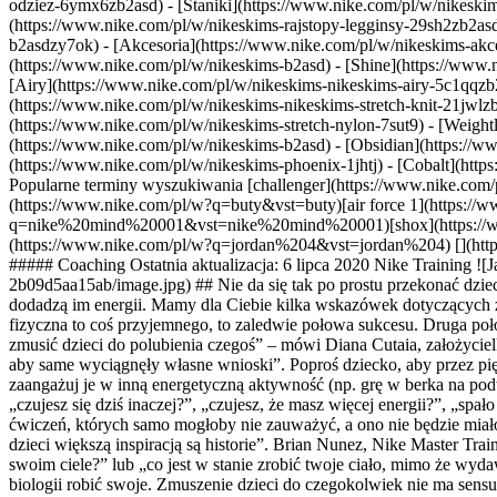
odziez-6ymx6zb2asd) - [Staniki](https://www.nike.com/pl/w/nikeskim
(https://www.nike.com/pl/w/nikeskims-rajstopy-legginsy-29sh2zb2as
b2asdzy7ok) - [Akcesoria](https://www.nike.com/pl/w/nikeskims-ak
(https://www.nike.com/pl/w/nikeskims-b2asd) - [Shine](https://www.
[Airy](https://www.nike.com/pl/w/nikeskims-nikeskims-airy-5c1qqzb2
(https://www.nike.com/pl/w/nikeskims-nikeskims-stretch-knit-21jwlzb
(https://www.nike.com/pl/w/nikeskims-stretch-nylon-7sut9) - [Weigh