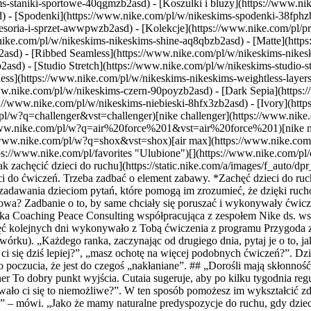
s-staniki-sportowe-40qgmzb2asd) - [Koszulki i bluzy](https://www.nik
d) - [Spodenki](https://www.nike.com/pl/w/nikeskims-spodenki-38fphz
cesoria-i-sprzet-awwpwzb2asd)
- [Kolekcje](https://www.nike.com/pl/p
nike.com/pl/w/nikeskims-nikeskims-shine-aq8qbzb2asd) - [Matte](http
asd) - [Ribbed Seamless](https://www.nike.com/pl/w/nikeskims-nikesk
2asd) - [Studio Stretch](https://www.nike.com/pl/w/nikeskims-studio-s
tless](https://www.nike.com/pl/w/nikeskims-nikeskims-weightless-laye