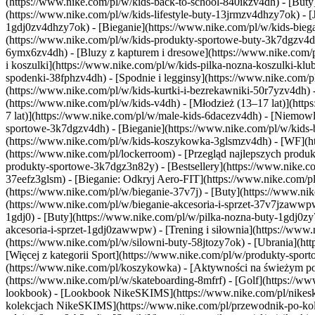
(https://www.nike.com/pl/w/kids-back-to-school-840ikzv4dh)
- [Buty
(https://www.nike.com/pl/w/kids-lifestyle-buty-13jrmzv4dhzy7ok) - 
1gdj0zv4dhzy7ok) - [Bieganie](https://www.nike.com/pl/w/kids-bi
(https://www.nike.com/pl/w/kids-produkty-sportowe-buty-3k7dgzv
6ymx6zv4dh) - [Bluzy z kapturem i dresowe](https://www.nike.com/pl/
i koszulki](https://www.nike.com/pl/w/kids-pilka-nozna-koszulki-kl
spodenki-38fphzv4dh) - [Spodnie i legginsy](https://www.nike.com/p
(https://www.nike.com/pl/w/kids-kurtki-i-bezrekawniki-50r7yzv4dh)
(https://www.nike.com/pl/w/kids-v4dh) - [Młodzież (13–17 lat)](https
7 lat)](https://www.nike.com/pl/w/male-kids-6dacezv4dh) - [Niemowl
sportowe-3k7dgzv4dh) - [Bieganie](https://www.nike.com/pl/w/kids-
(https://www.nike.com/pl/w/kids-koszykowka-3glsmzv4dh) - [WF](htt
(https://www.nike.com/pl/lockerroom) - [Przegląd najlepszych pro
produkty-sportowe-3k7dgz3n82y) - [Bestsellery](https://www.nike.
37eefz3glsm) - [Bieganie: Odkryj Aero-FIT](https://www.nike.com/
(https://www.nike.com/pl/w/bieganie-37v7j) - [Buty](https://www.ni
(https://www.nike.com/pl/w/bieganie-akcesoria-i-sprzet-37v7jzaww
1gdj0) - [Buty](https://www.nike.com/pl/w/pilka-nozna-buty-1gdj0zy
akcesoria-i-sprzet-1gdj0zawwpw)
- [Trening i siłownia](https://www.
(https://www.nike.com/pl/w/silowni-buty-58jtozy7ok) - [Ubrania](ht
[Więcej z kategorii Sport](https://www.nike.com/pl/w/produkty-spo
(https://www.nike.com/pl/koszykowka) - [Aktywności na świeżym powi
(https://www.nike.com/pl/w/skateboarding-8mfrf) - [Golf](https://
lookbook) - [Lookbook NikeSKIMS](https://www.nike.com/pl/nikesk
kolekcjach NikeSKIMS](https://www.nike.com/pl/przewodnik-po-kol