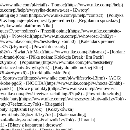
s://www.nike.com/pl/retail) - [Pomoc](https://www.nike.com/pl/help)
ike.com/pl/help/a/wysylka-dostawa-ue) - [Zwroty]
tuj się z nami](https://www.nike.com/pl/help/#contact) - [Polityka
=PL&language=pl&requestType=redirect) - [Regulamin sprzedaży]
użytkowania platformy Nike]
tType=redirect) - [Prześlij opinię](https://www.nike.com#site-
m/pl/) - [Nowości](https://www.nike.com/pl/w/nowosci-3n82y) -
//www.nike.com/pl/w/bestsellery-76m50) - [Kalendarz premier
z-37v7jz6ymx6) - [Powrót do szkoły]
82y) - [Świat Air Max](https://www.nike.com/pl/air-max) - [Jordan:
an-brand-j0oa) - [Piłka nożna: Kolekcja Break ‘Em Pack]
7jz6ymx6)
- [Popularne](https://www.nike.com/pl/w/bestsellery-
stance-buty-6vbyfzy7ok) - [Buty do piłki nożnej Elite]
43h4uz6ymx6) - [Korki piłkarskie Pro]
 Sportswear](https://www.nike.com/pl/w/lifestyle-13jrm) - [ACG:
l/w/kobe-pgd6) - [NOCTA](https://www.nike.com/pl/w/nocta-25nhb) -
yznik1) - [Nowe produkty](https://www.nike.com/pl/w/nowosci-
w.nike.com/pl/w/streetwear-clothing-97qn8) - [Powrót do szkoły]
stkie buty](https://www.nike.com/pl/w/mezczyzni-buty-nik1zy7ok) -
buty-37eefznik1zy7ok) - [Bieganie]
a-buty-1gdj0znik1zy7ok) - [Koszykówka]
lowni-buty-58jtoznik1zy7ok) - [Skateboarding]
yzni-nike-by-you-buty-6ealhznik1zy7ok)
- [Ubrania]
) - [Bluzy z kapturem i dresowe]