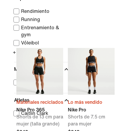
Rendimiento
Running
Entrenamiento &
gym
Vóleibol
+ Más
Marca
Nike Pro
Atletas
Materiales reciclados
Lo más vendido
Nike Pro 365
Nike Pro
Caitlin Clark
Shorts de 13 cm para
Shorts de 7.5 cm
mujer (talla grande)
para mujer