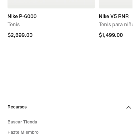
Nike P-6000
Nike V5 RNR
Tenis
Tenis para niños 
$2,699.00
$2,699.00
$1,499.00
$1,499.00
Recursos
Buscar Tienda
Hazte Miembro