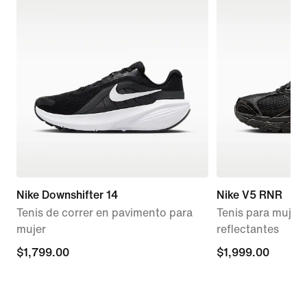
Nike Downshifter 14
Nike V5 RNR
Tenis de correr en pavimento para
Tenis para mujer 
mujer
reflectantes
$1,799.00
$1,799.00
$1,999.00
$1,999.00