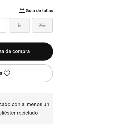
Guía de tallas
L
XL
lsa de compra
s
icado con al menos un
liéster reciclado