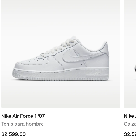
Nike Air Force 1 '07
Nike
Tenis para hombre
Calz
$2,599.00
$2,599.00
$2,5
$2,5