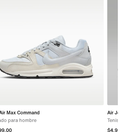
 Air Max Command
Air Jordan
ado para hombre
Tenis para
99.00
99.00
$4,999.00
$4,999.00