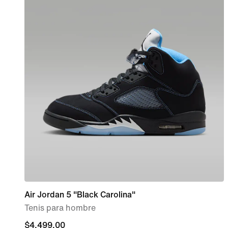
Air Jordan 5 "Black Carolina"
Tenis para hombre
$4,499.00
$4,499.00