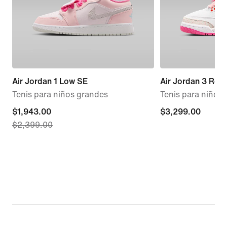
Air Jordan 1 Low SE
Air Jordan 3 Retr
Tenis para niños grandes
Tenis para niños
current
$1,943.00
$3,299.00
$3,299.00
$2,399.00
price
$1,943.00,
original
price
$2,399.00