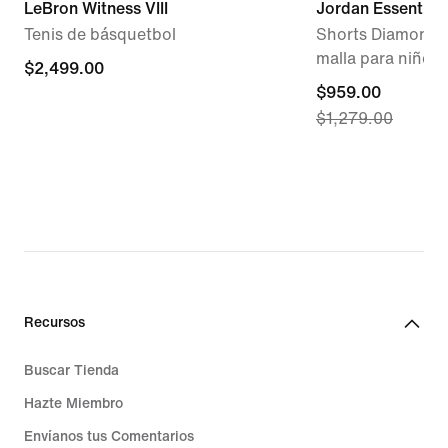
LeBron Witness VIII
Jordan Essentials
Tenis de básquetbol
Shorts Diamond D
malla para niños 
$2,499.00
$2,499.00
current
$959.00
$1,279.00
price
$959.00,
original
price
$1,279.00
Recursos
Buscar Tienda
Hazte Miembro
Envíanos tus Comentarios