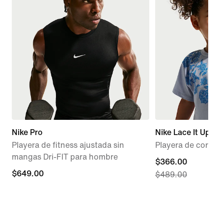
Nike Pro
Nike Lace It Up
Playera de fitness ajustada sin
Playera de corte 
mangas Dri-FIT para hombre
current
$366.00
$649.00
$649.00
$489.00
price
$366.00,
original
price