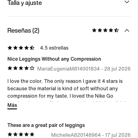
Talla y ajuste
Reseñas (2)
4.5 estrellas
Nice Leggings Without any Compression
MariaEugeniaM814001834
-
28 jul 2026
I love the color. The only reason I gave it 4 stars is
because the material is kind of soft without any
compression for my taste. I loved the Nike Go
leggings because their compression hid al my thighs
Más
imperfections. It is a shame that Nike has not
brought those back again.
These are a great pair of leggings
MichelleA820148964
-
17 jul 2026