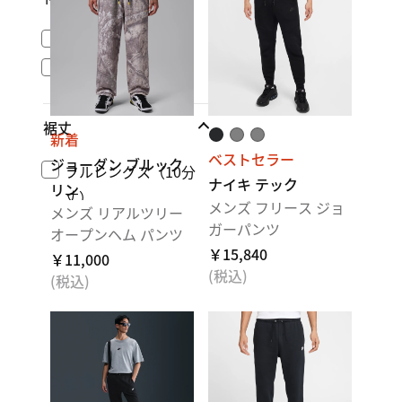
撥水性
保温性
裾丈
新着
ベストセラー
ジョーダン ブルック
フルレングス（10分
ナイキ テック
リン
丈）
メンズ フリース ジョ
メンズ リアルツリー
アンクル（9分丈）
ガーパンツ
オープンヘム パンツ
￥15,840
￥11,000
(税込)
(税込)