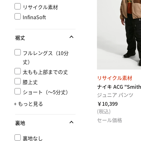
リサイクル素材
InfinaSoft
裾丈
フルレングス（10分
丈）
太もも上部までの丈
リサイクル素材
膝上丈
ナイキ ACG "Smith
ショート（〜5分丈）
ジュニア パンツ
+ もっと見る
￥10,399
(税込)
セール価格
裏地
裏地なし