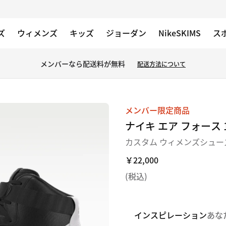
ズ
ウィメンズ
キッズ
ジョーダン
NikeSKIMS
ス
メンバーなら配送料が無料
配送方法について
画
メンバー限定商品
像：
ナイキ エア フォース 1 H
1
カスタム ウィメンズシュー
／
￥22,000
6
(税込)
インスピレーション
あな