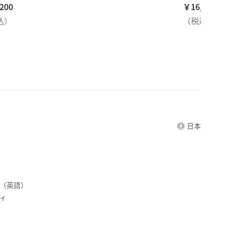
200
200
￥16,830
￥16,830
込）
（税込）
日本
（英語）
ィ