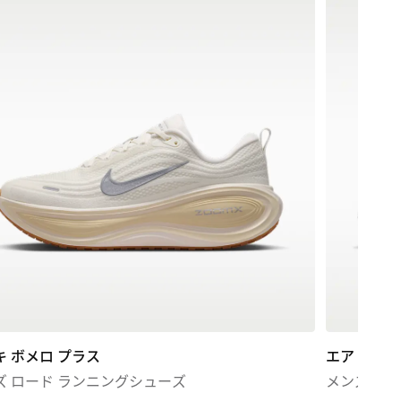
キ ボメロ プラス
エア マックス
ズ ロード ランニングシューズ
メンズシュ